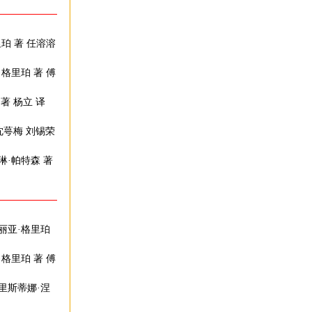
珀 著 任溶溶
·格里珀 著 傅
著 杨立 译
沈萼梅 刘锡荣
琳·帕特森 著
丽亚·格里珀
·格里珀 著 傅
克里斯蒂娜·涅