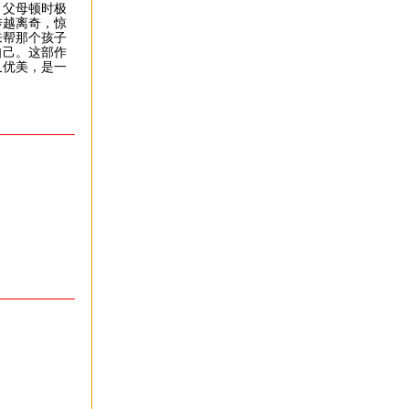
父母顿时极
传越离奇，惊
来帮那个孩子
自己。这部作
又优美，是一
）