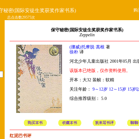
购
守秘密(国际安徒生奖获奖作家书系)
总点击数29575次
保守秘密(国际安徒生奖获奖作家书系)
Zeppelin
(挪威)托摩脱·蒿根
著
徐朴
译
河北少年儿童出版社 2001年05月 出
该版本已绝版，仅作资料使用。
开本：大32 装帧：软精
关注年龄：
9～12岁
12～15岁
15岁
综合推荐级别： 5.0
红泥巴书评