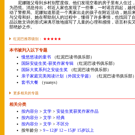
尼娜随父母到乡村别墅度假。他们发现空着的房子里有人住过，
为恐慌。消息传出，邻近人家也发现了一些事，一时谣言四起，越
动了警察局。尼娜知道那是一个离家出走的孩子在附近活动，她后
与父母和好。她在帮助别人的过程中，懂得了许多事情，也找回了
品以散文诗的形式淋漓尽致地描写了儿童的心理和感情，语言朴实
部绝妙之作。
红泥巴推荐级别：
★★★★★
本书被列入以下专题
慢悠悠读的童书
（红泥巴读书俱乐部）
国际安徒生奖-获奖作家专辑
（红泥巴读书俱乐部）
国际大奖系列之安徒生奖
（红泥巴读书俱乐部）
亲子家庭完美阅读计划（外国文学篇）
（红泥巴读书俱乐部
套书大餐
（yuanys）
更多相关的专题
相关分类
按内容分
>
文学
>
安徒生奖获奖作家作品
按内容分
>
文学
>
经典
按内容分
>
文学
>
不区分
按年龄分 >
9～12岁
12～15岁
15岁以上