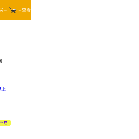
买→
←查看
版
以上