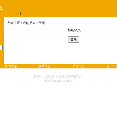
架
[1]
所在位置：我的书架 > 登录
请先登录
我的书架
收藏排行
书评排行
点击排
2000 ©北京红泥巴文化发展有限公司
club@hongniba.com.cn