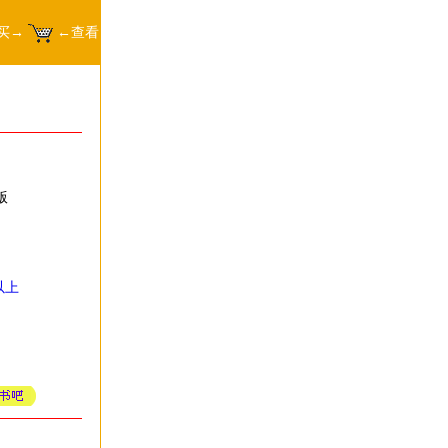
买→
←查看
版
以上