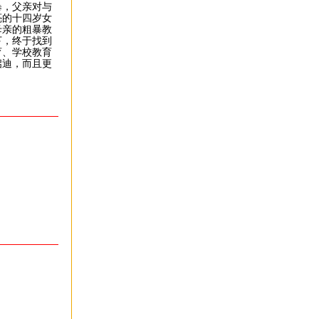
，父亲对与
亮的十四岁女
母亲的粗暴教
下，终于找到
育、学校教育
启迪，而且更
）