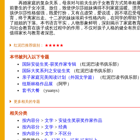
再婚家庭的复杂关系，母亲对与前夫生的子女教育方式简单粗暴
前妻生的子女冷漠、放任，致使伊尔莎姐妹俩得不到家庭温暖。漂
孩伊尔莎性格倔强，既爱打扮，又有点虚荣，爱说谎，因不堪忍受
育，终于离家出走。十二岁的妹妹埃莉卡性格内向，在同学的帮助
了姐姐的下落。本书语言平实，人物形象鲜明，深刻揭示了家庭教
与社会教育在孩子成长过程中的作用，不仅对孩子人格的健全有所
值得家长与教育者深思。
红泥巴推荐级别：
★★★★★
本书被列入以下专题
国际安徒生奖-获奖作家专辑
（红泥巴读书俱乐部）
国际大奖系列之安徒生奖
（红泥巴读书俱乐部）
亲子家庭完美阅读计划（外国文学篇）
（红泥巴读书俱乐部
纽斯林格作品展
（阿甲）
套书大餐
（yuanys）
更多相关的专题
相关分类
按内容分
>
文学
>
安徒生奖获奖作家作品
按内容分
>
文学
>
经典
按内容分
>
文学
>
不区分