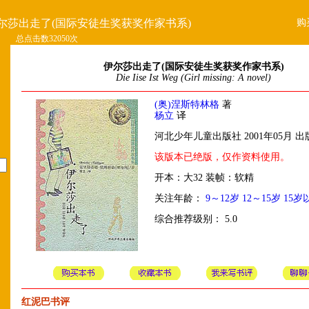
购
尔莎出走了(国际安徒生奖获奖作家书系)
总点击数32050次
伊尔莎出走了(国际安徒生奖获奖作家书系)
Die Iise Ist Weg (Girl missing: A novel)
(奥)涅斯特林格
著
杨立
译
河北少年儿童出版社 2001年05月 出
该版本已绝版，仅作资料使用。
开本：大32 装帧：软精
关注年龄：
9～12岁
12～15岁
15岁
综合推荐级别： 5.0
红泥巴书评