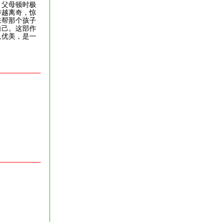
父母顿时极
传越离奇，惊
来帮那个孩子
自己。这部作
又优美，是一
）