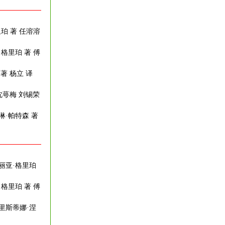
珀 著 任溶溶
·格里珀 著 傅
著 杨立 译
沈萼梅 刘锡荣
琳·帕特森 著
丽亚·格里珀
·格里珀 著 傅
克里斯蒂娜·涅