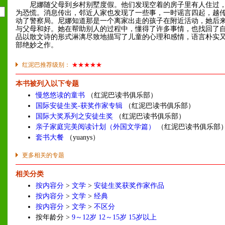
尼娜随父母到乡村别墅度假。他们发现空着的房子里有人住过，
为恐慌。消息传出，邻近人家也发现了一些事，一时谣言四起，越
动了警察局。尼娜知道那是一个离家出走的孩子在附近活动，她后
与父母和好。她在帮助别人的过程中，懂得了许多事情，也找回了
品以散文诗的形式淋漓尽致地描写了儿童的心理和感情，语言朴实
部绝妙之作。
红泥巴推荐级别：
★★★★★
本书被列入以下专题
慢悠悠读的童书
（红泥巴读书俱乐部）
国际安徒生奖-获奖作家专辑
（红泥巴读书俱乐部）
国际大奖系列之安徒生奖
（红泥巴读书俱乐部）
亲子家庭完美阅读计划（外国文学篇）
（红泥巴读书俱乐部
套书大餐
（yuanys）
更多相关的专题
相关分类
按内容分
>
文学
>
安徒生奖获奖作家作品
按内容分
>
文学
>
经典
按内容分
>
文学
>
不区分
按年龄分 >
9～12岁
12～15岁
15岁以上