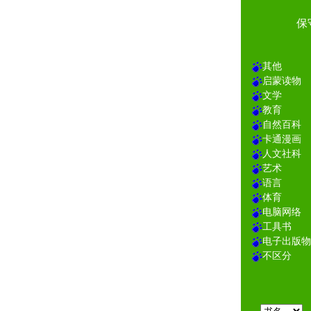
保
其他
启蒙读物
文学
教育
自然百科
卡通漫画
人文社科
艺术
语言
体育
电脑网络
工具书
电子出版物
不区分