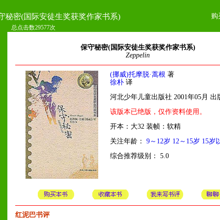
购
守秘密(国际安徒生奖获奖作家书系)
总点击数29577次
保守秘密(国际安徒生奖获奖作家书系)
Zeppelin
(挪威)托摩脱·蒿根
著
徐朴
译
河北少年儿童出版社 2001年05月 出
该版本已绝版，仅作资料使用。
开本：大32 装帧：软精
关注年龄：
9～12岁
12～15岁
15岁
综合推荐级别： 5.0
红泥巴书评