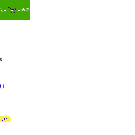
买→
←查看
版
以上