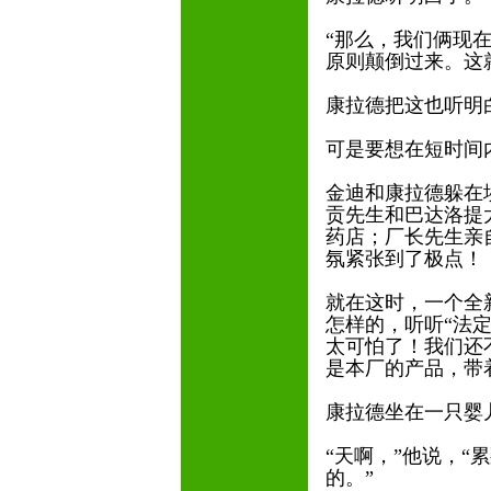
“那么，我们俩现
原则颠倒过来。这
康拉德把这也听明
可是要想在短时间
金迪和康拉德躲在
贡先生和巴达洛提
药店；厂长先生亲
氛紧张到了极点！
就在这时，一个全
怎样的，听听“法
太可怕了！我们还
是本厂的产品，带
康拉德坐在一只婴
“天啊，”他说，
的。”