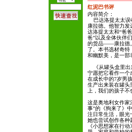
红泥巴书评
内容简介：
巴达洛提太太误收
康拉德。他智力发
达洛提太太和“爸爸
爸”以及全体伙伴
的货品——康拉德
了。本书选材奇特
和幽默美，是一部
《从罐头盒里出来
宁愿把它看作一个
在成长中的7岁男
生产出来装在罐头
上，我们的孩子不
这是奥地利女作家
事”的《狗来了》
注日常生活，眼光
她也尝试创作各种
《小思想家在行动