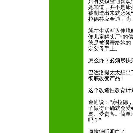
只有女孩金迪喜欢
她知道，并不是康
被制造出来就必须
拉德答应金迪，为
就在生活渐入佳境
便儿童罐头厂”的
德是被误寄给她的
定父母手上。
怎么办？必须尽快
巴达洛提太太想出
彻底改变产品！
这个改造性教育计
金迪说：“康拉德
子做得正确就会受
骂、受责备。简单
吗？”
康拉德听明白了。