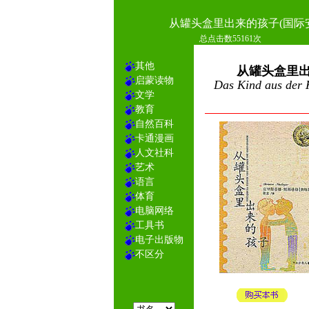
从罐头盒里出来的孩子(国际
总点击数55161次
其他
从罐头盒里出
启蒙读物
Das Kind aus der
文学
教育
自然百科
卡通漫画
人文社科
艺术
语言
体育
电脑网络
工具书
电子出版物
不区分