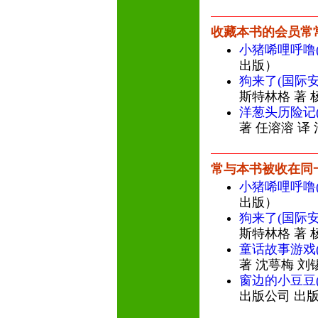
收藏本书的会员常
小猪唏哩呼噜
出版）
狗来了(国际
斯特林格 著 
洋葱头历险记
著 任溶溶 译
常与本书被收在同
小猪唏哩呼噜
出版）
狗来了(国际
斯特林格 著 
童话故事游戏
著 沈萼梅 刘
窗边的小豆豆(
出版公司 出