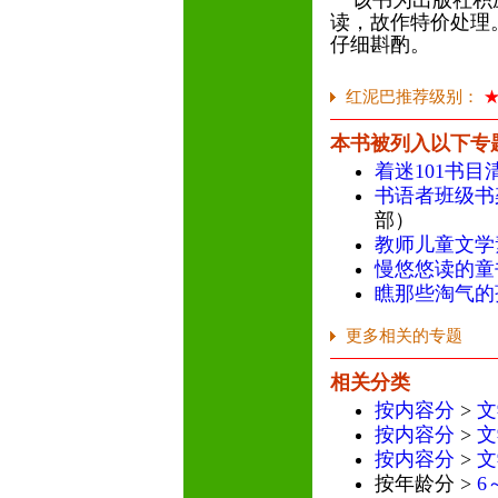
该书为出版社积压
读，故作特价处理
仔细斟酌。
红泥巴推荐级别：
本书被列入以下专
着迷101书目
书语者班级书
部）
教师儿童文学
慢悠悠读的童
瞧那些淘气的
更多相关的专题
相关分类
按内容分
>
文
按内容分
>
文
按内容分
>
文
按年龄分 >
6