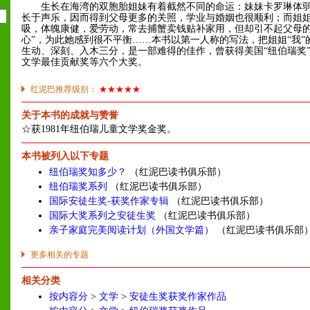
生长在海湾的双胞胎姐妹有着截然不同的命运：妹妹卡罗琳体弱
长于声乐，因而得到父母更多的关照，学业与婚姻也很顺利；而姐
吸，体魄康健，爱劳动，常去捕蟹卖钱贴补家用，但却引不起父母的
心”，为此她感到很不平衡……本书以第一人称的写法，把姐姐“我”
生动、深刻、入木三分，是一部难得的佳作，曾获得美国“纽伯瑞奖
文学最佳贡献奖等六个大奖。
红泥巴推荐级别：
★★★★★
关于本书的成就与赞誉
☆获1981年纽伯瑞儿童文学奖金奖。
本书被列入以下专题
纽伯瑞奖知多少？
（红泥巴读书俱乐部）
纽伯瑞奖系列
（红泥巴读书俱乐部）
国际安徒生奖-获奖作家专辑
（红泥巴读书俱乐部）
国际大奖系列之安徒生奖
（红泥巴读书俱乐部）
亲子家庭完美阅读计划（外国文学篇）
（红泥巴读书俱乐部
更多相关的专题
相关分类
按内容分
>
文学
>
安徒生奖获奖作家作品