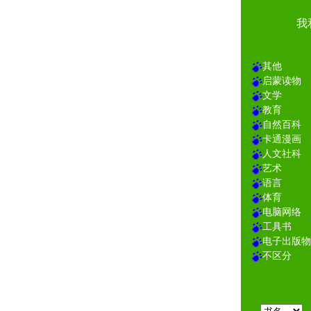
我
其他
启蒙读物
文学
教育
自然百科
卡通漫画
人文社科
艺术
语言
体育
电脑网络
工具书
电子出版物
不区分