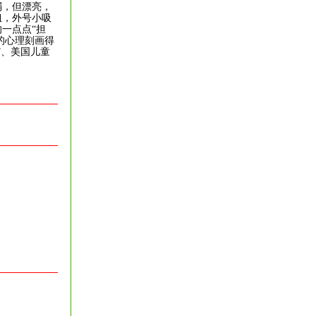
，但漂亮，
姐，外号小吸
一点点“担
的心理刻画得
”、美国儿童
）