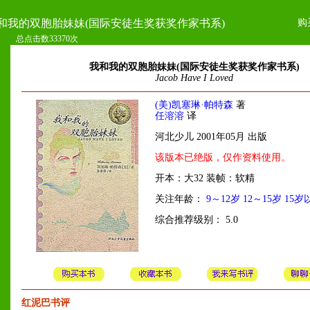
购
和我的双胞胎妹妹(国际安徒生奖获奖作家书系)
总点击数33370次
我和我的双胞胎妹妹(国际安徒生奖获奖作家书系)
Jacob Have I Loved
(美)凯塞琳·帕特森
著
任溶溶
译
河北少儿 2001年05月 出版
该版本已绝版，仅作资料使用。
开本：大32 装帧：软精
关注年龄：
9～12岁
12～15岁
15岁
综合推荐级别： 5.0
红泥巴书评