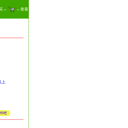
买→
←查看
以上