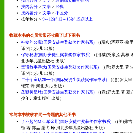
按内容分
>
文学
>
纽伯瑞奖获奖作品
按内容分
>
文学
>
经典
按内容分
>
文学
>
不区分
按年龄分 >
9～12岁
12～15岁
15岁以上
收藏本书的会员常常还收藏了以下图书
神秘的公寓(国际安徒生奖获奖作家书系)
（(瑞典)玛丽亚·格里
译 河北少儿 出版）
保守秘密(国际安徒生奖获奖作家书系)
（(挪威)托摩脱·蒿根 著
北少年儿童出版社 出版）
童话故事游戏(国际安徒生奖获奖作家书系)
（(意)罗大里 著 
译 河北少儿 出版）
二十个童话加一个(国际安徒生奖获奖作家书系)
（(意)罗大里
锡荣 译 河北少儿 出版）
圣诞树星球(国际安徒生奖获奖作家书系)
（(意)罗大里 著 夏
少年儿童出版社 出版）
常与本书被收在同一专题的其他图书
了不起的M.C.希金斯(国际安徒生奖获奖作家书系)
（(美)弗
顿 著 郭品 濡弋 译 河北少年儿童出版社 出版）