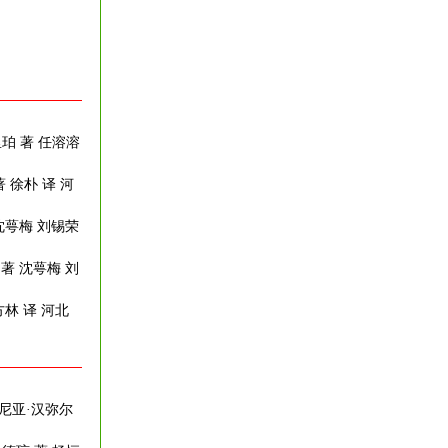
珀 著 任溶溶
 徐朴 译 河
沈萼梅 刘锡荣
 著 沈萼梅 刘
方林 译 河北
吉尼亚·汉弥尔