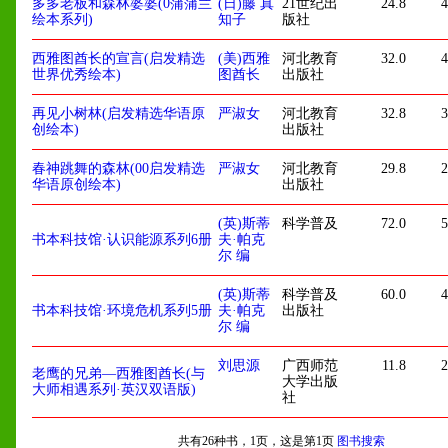
多多老板和森林婆婆(0蒲蒲兰
(日)藤 真
21世纪出
24.8
4
绘本系列)
知子
版社
西雅图酋长的宣言(启发精选
(美)西雅
河北教育
32.0
4
世界优秀绘本)
图酋长
出版社
再见小树林(启发精选华语原
严淑女
河北教育
32.8
3
创绘本)
出版社
春神跳舞的森林(00启发精选
严淑女
河北教育
29.8
2
华语原创绘本)
出版社
(英)斯蒂
科学普及
72.0
5
书本科技馆·认识能源系列6册
夫·帕克
尔 编
(英)斯蒂
科学普及
60.0
4
书本科技馆·环境危机系列5册
夫·帕克
出版社
尔 编
刘思源
广西师范
11.8
2
老鹰的兄弟—西雅图酋长(与
大学出版
大师相遇系列·英汉双语版)
社
共有26种书，1页，这是第1页
图书搜索