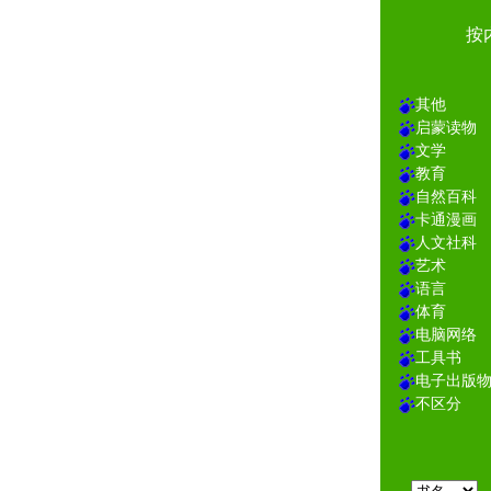
按
其他
启蒙读物
文学
教育
自然百科
卡通漫画
人文社科
艺术
语言
体育
电脑网络
工具书
电子出版
不区分