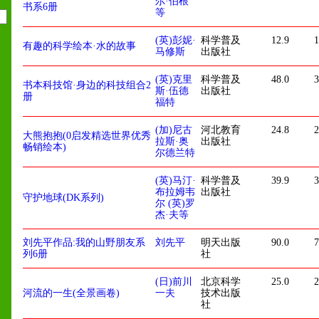
尔·伯根
书系6册
等
(英)彭妮·
科学普及
12.9
1
有趣的科学绘本·水的故事
马修斯
出版社
(英)克里
科学普及
48.0
3
书本科技馆·身边的科技组合2
斯·伍德
出版社
册
福特
(加)尼古
河北教育
24.8
2
大熊抱抱(0启发精选世界优秀
拉斯·奥
出版社
畅销绘本)
尔德兰特
(英)马汀·
科学普及
39.9
3
布拉姆韦
出版社
守护地球(DK系列)
尔 (英)罗
杰·夫等
刘先平作品:我的山野朋友系
刘先平
明天出版
90.0
7
列6册
社
(日)前川
北京科学
25.0
2
河流的一生(全景画卷)
一夫
技术出版
社