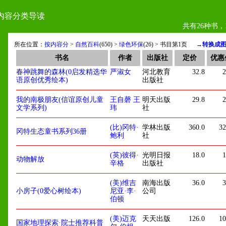
内容分类导读
共有26种书，
所在位置：
按内容分
>
自然百科
(650) >
绿色环保
(26) > 书目第1页
→
转换成
书名
作者
出版社
定价
优惠
春神跳舞的森林(0启发精选华
严淑女
河北教育
32.8
2
语原创优秀绘本)
出版社
我的南极朋友(信谊原创儿童
王自磬 王
明天出版
29.8
2
文学系列)
玮
社
(比)冈特·
学林出版
360.0
32
冈特生态童书系列36册
鲍利
社
(英)彼得·
光明日报
18.0
1
动物解放
辛格
出版社
物
(美)维吉
南海出版
36.0
3
小房子(0爱心树绘本)
尼亚·李·
公司
伯顿
(美)迈克
天天出版
126.0
10
国家地理探索·院士推荐科普