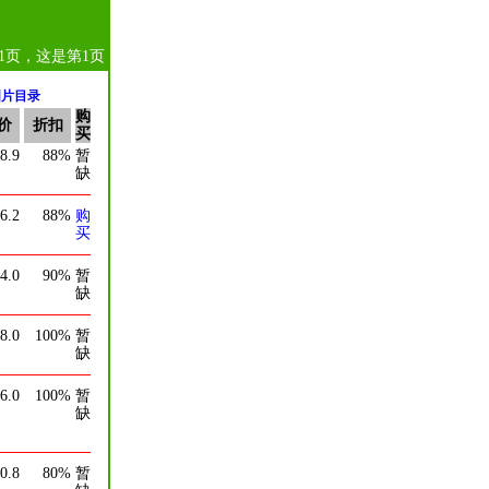
1页，这是第1页
图片目录
购
价
折扣
买
8.9
88%
暂
缺
6.2
88%
购
买
4.0
90%
暂
缺
8.0
100%
暂
缺
6.0
100%
暂
缺
0.8
80%
暂