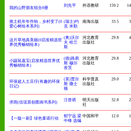
刘先平
外语教研
159.2
14
我的山野朋友组合8册
推土机年年作响，乡村变了(0
(瑞士)约
南海出版
33.5
3
爱心树绘本系列)
克·米勒
(奥)沃尔
河北教育
29.8
4
这片草地真美丽(0启发精选世
夫·哈兰
出版社
界优秀畅销绘本)
斯
(德)路易
河北教育
29.8
2
小鼹鼠嘉宝(启发精选世界优
斯·穆尔
出版社
秀畅销绘本)
舍茨
(英)贾尔
科学普及
29.0
2
环保超人土豆仔(有趣的环保
斯·撒士
出版社
日记)
顿
汪曾祺
明天出版
32.8
2
求雨(信谊原创图画书系列)
社
郁宁远 梁
中国和平
12.0
1
【一版一刷】绿色童谣行动
中锋 选编