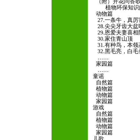
（附）开花问答
植物环保知识
动物篇
27.一条牛，真
28.尖尖牙齿大
29.恩爱夫妻喜
30.家住青山顶
31.有种鸟，本
32.黑毛亮，白
……
家园篇
……
童谣
自然篇
植物篇
动物篇
家园篇
游戏
自然篇
植物篇
动物篇
家园篇
儿歌