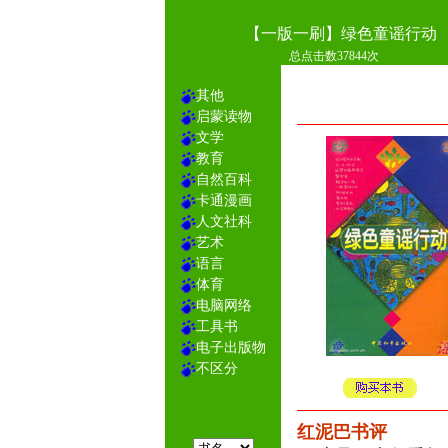
【一版一刷】绿色童谣行动
总点击数37844次
其他
启蒙读物
文学
教育
自然百科
卡通漫画
人文社科
艺术
语言
体育
电脑网络
工具书
电子出版物
不区分
红泥巴书评