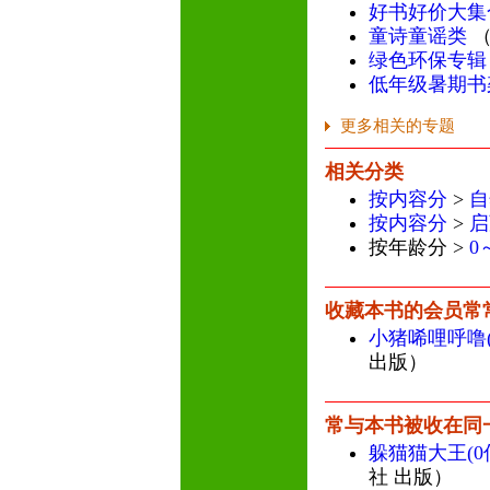
好书好价大集
童诗童谣类
（
绿色环保专辑
低年级暑期书
更多相关的专题
相关分类
按内容分
>
自
按内容分
>
启
按年龄分 >
0
收藏本书的会员常
小猪唏哩呼噜
出版）
常与本书被收在同
躲猫猫大王(
社 出版）