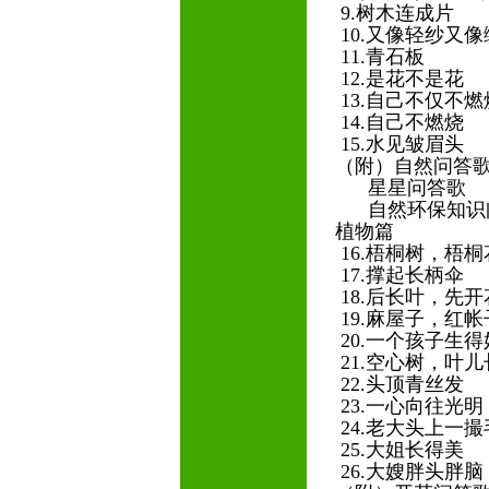
9.树木连成片
10.又像轻纱又
11.青石板
12.是花不是花
13.自己不仅不
14.自己不燃烧
15.水见皱眉头
（附）自然问答
星星问答歌
自然环保知识
植物篇
16.梧桐树，梧
17.撑起长柄伞
18.后长叶，先
19.麻屋子，红
20.一个孩子生
21.空心树，叶
22.头顶青丝发
23.一心向往光明
24.老大头上一
25.大姐长得美
26.大嫂胖头胖脑