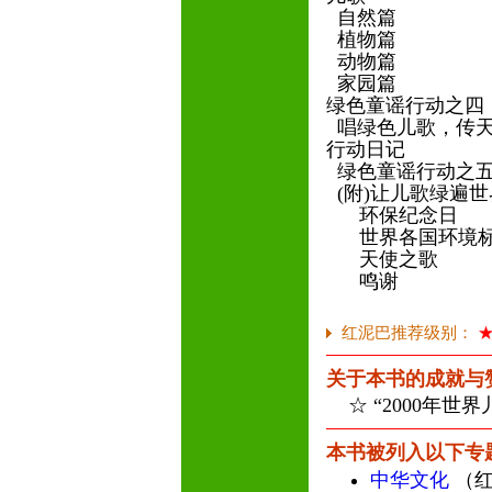
自然篇
植物篇
动物篇
家园篇
绿色童谣行动之四
唱绿色儿歌，传
行动日记
绿色童谣行动之
(附)让儿歌绿遍
环保纪念日
世界各国环境
天使之歌
鸣谢
红泥巴推荐级别：
关于本书的成就与
☆ “2000年世
本书被列入以下专
中华文化
（红