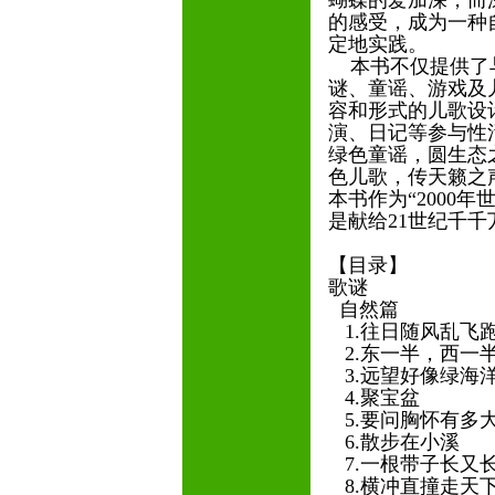
蝴蝶的爱加深，而
的感受，成为一种
定地实践。
本书不仅提供了与
谜、童谣、游戏及
容和形式的儿歌设
演、日记等参与性
绿色童谣，圆生态之
色儿歌，传天籁之
本书作为“2000
是献给21世纪千
【目录】
歌谜
自然篇
1.往日随风乱飞
2.东一半，西一
3.远望好像绿海
4.聚宝盆
5.要问胸怀有多
6.散步在小溪
7.一根带子长又
8.横冲直撞走天