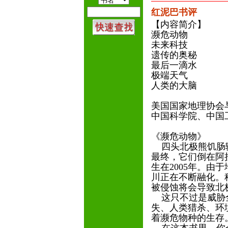
红泥巴书评
【内容简介】
濒危动物
未来科技
遗传的奥秘
最后一滴水
极端天气
人类的大脑
美国国家地理协会
中国科学院、中国
《濒危动物》
四头北极熊饥肠辘
最终，它们倒在阿
生在2005年。由
川正在不断融化。
被侵蚀将会导致北
这只不过是威胁全
失、人类猎杀、环
着濒危物种的生存