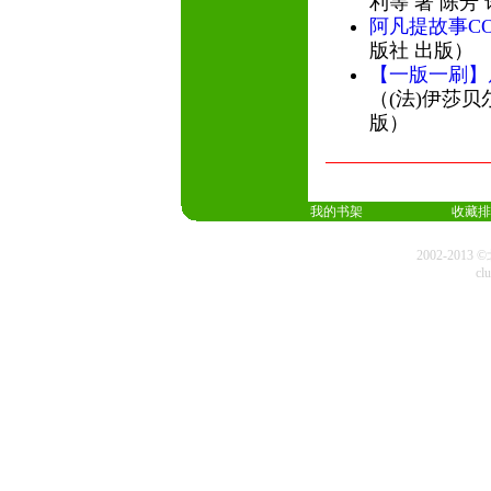
利等 著 陈芳
阿凡提故事CO
版社 出版）
【一版一刷】
（(法)伊莎贝
版）
我的书架
收藏排
2002-20
cl