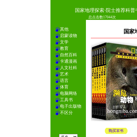
国家地理探索·院士推荐科普
总点击数17044次
其他
国家
启蒙读物
文学
教育
自然百科
卡通漫画
人文社科
艺术
语言
体育
电脑网络
工具书
电子出版物
不区分