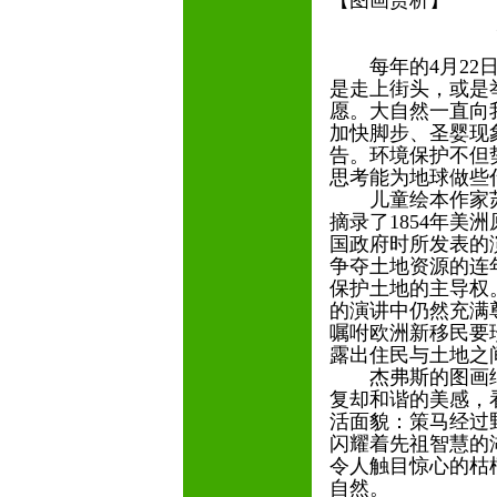
【图画赏析】
灵感的
丁凡◎
每年的4月22日
是走上街头，或是
愿。大自然一直向
加快脚步、圣婴现
告。环境保护不但
思考能为地球做些
儿童绘本作家苏
摘录了1854年美
国政府时所发表的
争夺土地资源的连
保护土地的主导权
的演讲中仍然充满
嘱咐欧洲新移民要
露出住民与土地之
杰弗斯的图画细
复却和谐的美感，
活面貌：策马经过
闪耀着先祖智慧的
令人触目惊心的枯
自然。