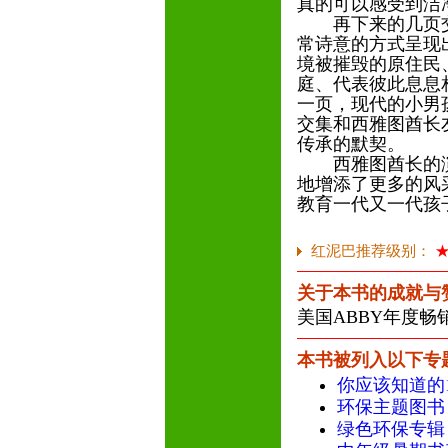
真的可以感受到洁
再下来的几页交
常诗意的方式呈现
境被摧毁的原住民
庭、代表彼此息息
一页，现代的小男
交集和西雅图酋长
传承的默契。
西雅图酋长的演
地增添了更多的风
教育一代又一代孩
红泥巴推荐级别：
关于本书的成就与
美国ABBY年度畅
本书被列入以下专
你应该知道的1
环保主题图书
绿色环保专辑