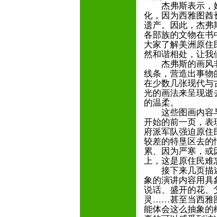
杰弗斯表示，她
化，因为西雅图酋
遗产。因此，杰弗
各部族的文物在书
大家了解美洲原住
然和谐相处，让我
杰弗斯的画风非
线条，营造出事物
在少数几张现代与
光的画法来呈现逝
的温柔。
这些图画内容与
开始的前一页，表
府派军队强迫原住
较差的特垦区去的
累、因为严寒，或
上，这是原住民难
接下来几页描述
象的演讲内容用具
说话、盛开的花、
灵……甚至当西雅
能体会这么抽象的