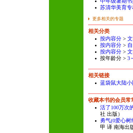
中年级暑期书
苏清华美育专
更多相关的专题
相关分类
按内容分
>
文
按内容分
>
自
按内容分
>
文
按年龄分 >
3
相关链接
蓝袋鼠大陆小
收藏本书的会员常
活了100万次
社 出版）
勇气(0爱心树
甲 译 南海出