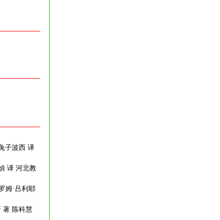
 兔子波西 译
媜 译 河北教
热罗姆·吕利耶
 著 陈科慧