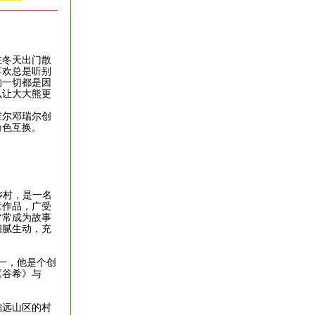
在冬天出门散
喜欢总是听别
的一切都是因
么让大大熊更
尔邓瑞尔创
角色互换。
的乡村，是一名
童作品，广受
常常成为故事
细腻生动，充
一，他是个创
《谷希》与
远山区的村