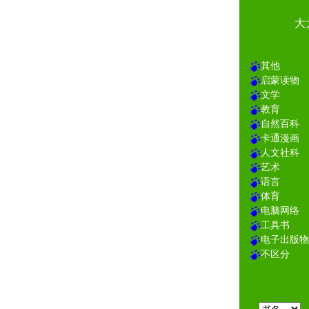
大
其他
启蒙读物
文学
教育
自然百科
卡通漫画
人文社科
艺术
语言
体育
电脑网络
工具书
电子出版物
不区分