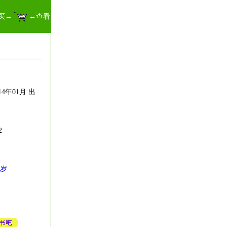
买→
←查看
4年01月 出
2
9岁