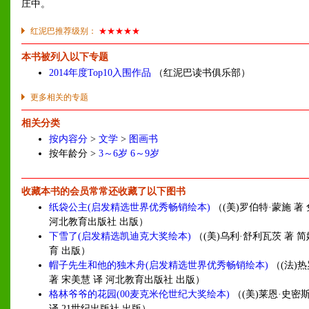
庄中。
红泥巴推荐级别：
★★★★★
本书被列入以下专题
2014年度Top10入围作品
（红泥巴读书俱乐部）
更多相关的专题
相关分类
按内容分
>
文学
>
图画书
按年龄分 >
3～6岁
6～9岁
收藏本书的会员常常还收藏了以下图书
纸袋公主(启发精选世界优秀畅销绘本)
（(美)罗伯特·蒙施 著
河北教育出版社 出版）
下雪了(启发精选凯迪克大奖绘本)
（(美)乌利·舒利瓦茨 著 简
育 出版）
帽子先生和他的独木舟(启发精选世界优秀畅销绘本)
（(法)
著 宋美慧 译 河北教育出版社 出版）
格林爷爷的花园(00麦克米伦世纪大奖绘本)
（(美)莱恩·史密斯
译 21世纪出版社 出版）