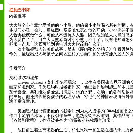
红泥巴书评
内容推荐
大大熊全心全意地爱着他的小小熊。他确保小小熊喝光所有的粥，
步期间小睡一会儿，用红围巾紧紧地包裹好他的耳朵。小小熊并不
人告诉他该做什么，可他从不违抗大大熊，因为他知道大大熊所做
为太爱自己了。可当大大熊感冒时小小熊可不干了，只有他知道怎
舒服一点儿，这回可轮到他告诉大大熊该做什么了。
这个温馨动人的睡前故事，是由《穿雨靴的小鸭子》作者奥利维
作的，呈现出成人与孩子之间因互相关心而引起的既有趣又迷人的
作者简介
奥利维尔邓瑞尔
Olivier Dunrea（奥利维尔邓瑞尔），出生在美国弗吉尼亚洲
画家和雕刻家。作为纽约时报畅销作家，他已创作绘制超过70本儿
孩子喜爱。奥利维尔偏爱运用清新明丽的水彩，农场中的各种动物
的主角。他还擅长捕捉孩子的心理活动，将他们的神情表现得分外
满了童真童趣。
美国纽约图书馆把他的《谷希》列为人人必读的100本图画书之
作力十足的艺术家，不仅创作童书，也热爱绘画和雕刻。其作品有
《谷希和歌蒂》，作品被盛誉为“值得被小孩收藏的珍宝”。
他目前过着远离喧嚣的生活，和七只狗一起生活在纽约州北方偏