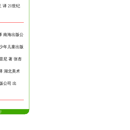
 译 21世纪
 译 南海出版公
江少年儿童出版
雷尼 著 张杏
 译 湖北美术
出版公司 出
行