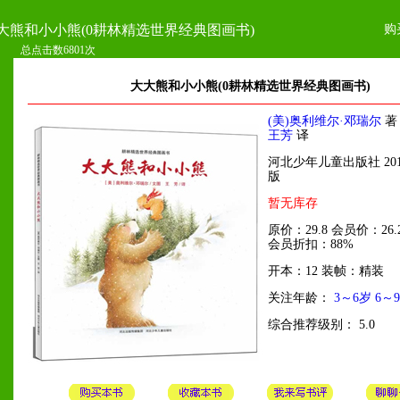
购
大熊和小小熊(0耕林精选世界经典图画书)
总点击数6801次
大大熊和小小熊(0耕林精选世界经典图画书)
(美)奥利维尔·邓瑞尔
著
王芳
译
河北少年儿童出版社 201
版
暂无库存
原价：29.8 会员价：26.
会员折扣：88%
开本：12 装帧：精装
关注年龄：
3～6岁
6～
综合推荐级别： 5.0