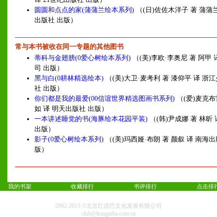
圆圆和点点的家(蒲蒲兰绘本系列)
（(日)佐佐木洋子 著 蒲蒲兰
出版社 出版）
常与本书被收在同一专题的其他图书
蒂科与金翅膀(0爱心树绘本系列)
（(美)李欧·李奥尼 著 阿甲
司 出版）
黑与白(0耕林精选绘本)
（(美)大卫·麦考利 著 漆仰平 译 浙
社 出版）
你们都是我的最爱(00信谊世界精选图画书系列)
（(爱)麦克布
如 译 明天出版社 出版）
一本讲述睡觉的书(海豚绘本花园平装)
（(韩)尹成娜 著 林昕
出版）
影子(0爱心树绘本系列)
（(美)玛西娅·布朗 著 颜叙 译 南海
版）
我的书架
收藏排行
书评排行
点击排
2002-2013 ©北京红泥巴文化发展有限公司
club@hongniba.com.cn