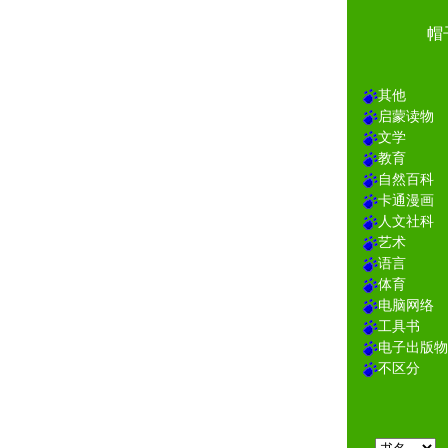
帽
其他
启蒙读物
文学
教育
自然百科
卡通漫画
人文社科
艺术
语言
体育
电脑网络
工具书
电子出版物
不区分