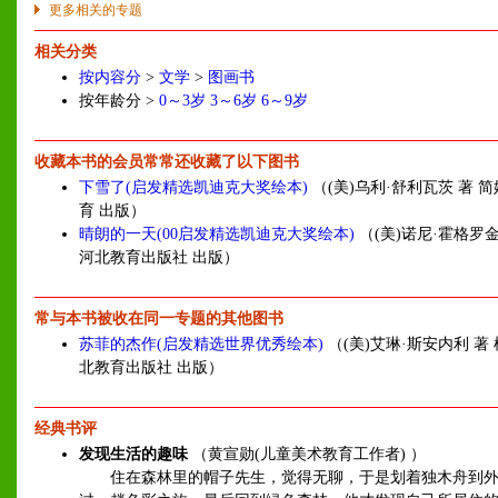
更多相关的专题
相关分类
按内容分
>
文学
>
图画书
按年龄分 >
0～3岁
3～6岁
6～9岁
收藏本书的会员常常还收藏了以下图书
下雪了(启发精选凯迪克大奖绘本)
（(美)乌利·舒利瓦茨 著 简
育 出版）
晴朗的一天(00启发精选凯迪克大奖绘本)
（(美)诺尼·霍格罗金
河北教育出版社 出版）
常与本书被收在同一专题的其他图书
苏菲的杰作(启发精选世界优秀绘本)
（(美)艾琳·斯安内利 著 
北教育出版社 出版）
经典书评
发现生活的趣味
（黄宣勋(儿童美术教育工作者) ）
住在森林里的帽子先生，觉得无聊，于是划着独木舟到外