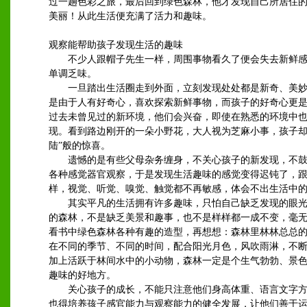
过一趟色彩之旅，最后回到绿色森林，他才发现自己所居住
美丽！从此生活便充满了活力和趣味。
观察能帮助孩子发现生活的趣味
不少人跟帽子先生一样，周围事物看久了便会失去新鲜感
单调乏味。
一旦踏出生活圈走到外面，立刻发现处处都是新奇、美妙
是由于人有好奇心，喜欢探索新鲜事物，而孩子的好奇心更
过去未曾见过的新环境，他们会兴奋，即使在熟悉的环境中
现。看到路边刚开的一朵小野花，大人视为芝麻小事，孩子却
陆”般的惊喜。
遗憾的是有些父母杂务缠身，不关心孩子的新发现，不鼓
各种感觉器官观察，于是发现生活趣味的感觉变得迟钝了，
样，视觉、听觉、嗅觉、触觉都不再敏感，体会不出生活中
其实平凡的生活拥有许多趣味，只怕自己缺乏发现的眼光
的森林，不是缺乏美景和趣事，也不是样样都一成不变，毫
看书中绿色森林各种有趣的造型，再想想：森林里林林总总
在不同的季节、不同的时间，配合阳光月色，风吹雨淋，不
加上活跃于林间水中的小动物，森林一定是个生气勃勃、景
趣味的好地方。
关心孩子的成长，不能只注意他们身高体重、语言文字方
也得培养孩子感官能力与观察能力的健全发展，让他们善于