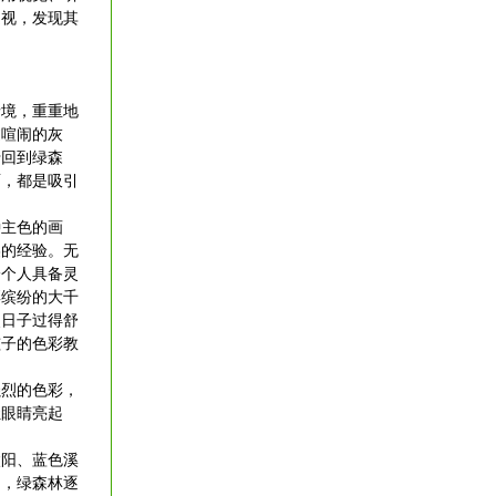
凝视，发现其
境，重重地
过喧闹的灰
于回到绿森
面，都是吸引
主色的画
美的经验。无
一个人具备灵
彩缤纷的大千
使日子过得舒
孩子的色彩教
烈的色彩，
让眼睛亮起
阳、蓝色溪
多，绿森林逐