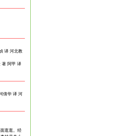
媜 译 河北教
 著 阿甲 译
柯倩华 译 河
面逛逛。经