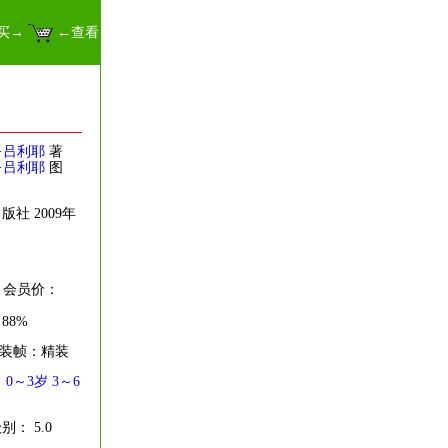
买→
←查看
·吕利耶
著
·吕利耶
图
社 2009年
8 会员价：
88%
 装帧：精装
：
0～3岁
3～6
： 5.0