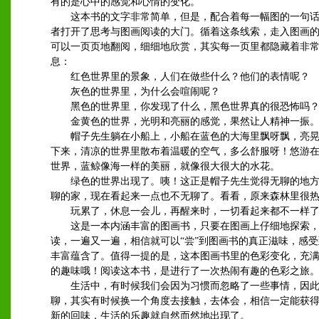
有的是心中的感觉和心情的变化。
这本书的文字非常简单，但是，配合着每一幅图的一句话
者打开了思考与图画阅读的大门。循着这条线索，走入图画
可以一页页地翻阅，细细地欣赏，其实每一页里都隐藏着非
息：
红色世界里的景象，人们在做些什么？他们的表情呢？
灰色的世界里，为什么会喧闹呢？
黑色的世界里，你发现了什么，黑色世界真的很恐怖吗
金黄色的世界，光明和亮丽的感觉，果然让人精神一振
帽子先生躺在小船上，小船在蓝色的大海里飘呀飘，亮晃
下来，清凉的世界里散布着温暖的空气，多么舒服呀！悠游
世界，蓝鲸像海一样的美丽，就像很大很大的水花。
绿色的世界出现了。咦！这正是帽子先生觉得无聊的地方
聊的家，现在看起来一点也不无聊了。看看，原来森林里很
玩累了，休息一会儿，再醒来时，一切看起来都不一样
这是一本内涵丰富的图画书，只要在图画上仔细地探索，
读，一遍又一遍，相信就可以“尝”到图画书的真正滋味，感
丰富蕴含了。值得一提的是，这本图画书里的色彩变化，充
的趣味哦！阅读这本书，是进行了一次热闹有趣的色彩之旅
生活中，有时候我们会因为习惯而忽略了一些事情，因此
聊，其实有时候换一个角度去接触，去体会，相信一定能获
新的回味，生活的乐趣就自然而然地出现了。