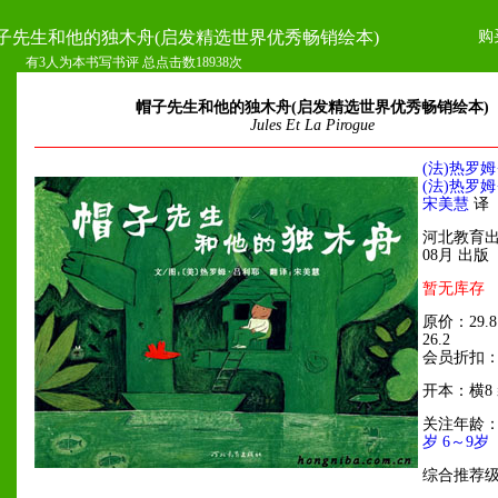
购
子先生和他的独木舟(启发精选世界优秀畅销绘本)
有3人为本书写书评 总点击数18938次
帽子先生和他的独木舟(启发精选世界优秀畅销绘本)
Jules Et La Pirogue
(法)热罗姆
(法)热罗姆
宋美慧
译
河北教育出版
08月 出版
暂无库存
原价：29.
26.2
会员折扣：
开本：横8
关注年龄
岁
6～9岁
综合推荐级别