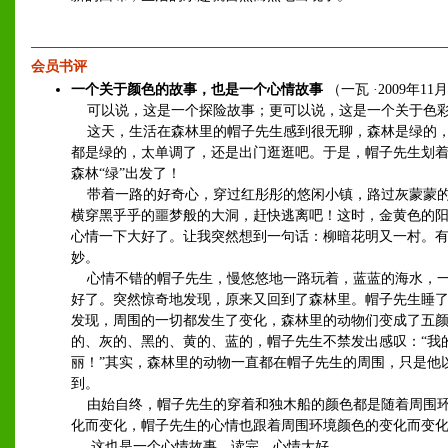
会员书评
一个关于颜色的故事，也是一个心情故事
（一瓦 ·2009年11月
可以说，这是一个探险故事；更可以说，这是一个关于色
这天，生活在森林里的帽子先生感到很无聊，森林是绿的
都是绿的，太单调了，还是出门逛逛吧。于是，帽子先生划
森林“绿”出发了！
带着一路的好奇心，穿过红彤彤的悠闲小镇，路过灰蒙蒙
横穿黑乎乎的噩梦般的大洞，赶快逃离吧！这时，金黄色的
心情一下大好了。让我突然想到一句话：柳暗花明又一村。
妙。
心情不错的帽子先生，慢悠悠地一路玩着，蓝蓝的海水，
好了。突然惊奇地发现，原来又回到了森林里。帽子先生睡
发现，周围的一切都发生了变化，森林里的动物们变成了五
的、灰的、黑的、黄的、蓝的，帽子先生不禁发出感叹：“我
丽！”其实，森林里的动物一直都在帽子先生的周围，只是他
到。
由始自终，帽子先生的穿着和独木船的颜色都是随着周围
化而变化，帽子先生的心情也跟着周围环境颜色的变化而变
这也是一个心情故事，读完，心情大好。