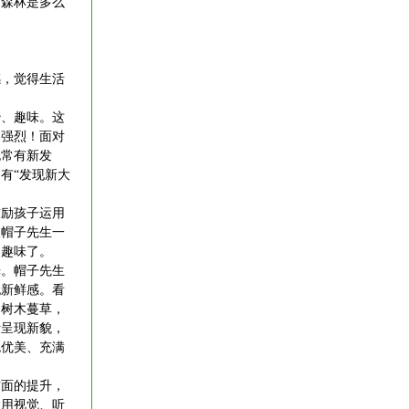
的森林是多么
，觉得生活
、趣味。这
是强烈！面对
也常有新发
有“发现新大
励孩子运用
跟帽子先生一
的趣味了。
。帽子先生
无新鲜感。看
的树木蔓草，
断呈现新貌，
色优美、充满
面的提升，
运用视觉、听