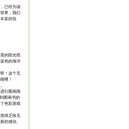
，已经为读
的世界，我们
常丰富的信
？
。
晃的阳光照
在蓝色的海洋
呀！这个无
热闹哩！
了。
进行图画阅
受到图画书的
满了色彩游戏
。
觉得乏味无
得新的感动、