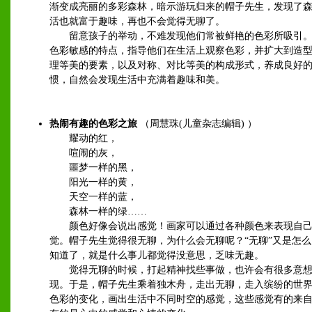
渐变成亮丽的多彩森林，暗示游玩归来的帽子先生，发现了
活也就富于趣味，再也不会觉得无聊了。
留意孩子的举动，不难发现他们常被鲜艳的色彩所吸引。
色彩敏感的特点，指导他们在生活上观察色彩，并扩大到造
理等美的要素，以及对称、对比等美的构成形式，养成良好
惯，自然会发现生活中充满着趣味和美。
热闹有趣的色彩之旅
（周慧珠(儿童杂志编辑) ）
耀动的红，
喧闹的灰，
噩梦一样的黑，
阳光一样的黄，
天空一样的蓝，
森林一样的绿……
颜色好像会说出感觉！画家可以通过各种颜色来表现自己
觉。帽子先生觉得很无聊，为什么会无聊呢？“无聊”又是怎
知道了，就是什么事儿都觉得没意思，乏味无趣。
觉得无聊的时候，打起精神找些事做，也许会有很多意想
现。于是，帽子先生乘着独木舟，走出无聊，走入缤纷的世
色彩的变化，画出生活中不同时空的感觉，这些感觉有的来