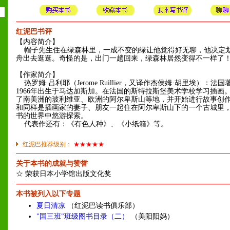
红泥巴书评
【内容简介】
帽子先生住在绿森林里，一成不变的绿让他觉得好无聊，他决定
舟出去逛逛。奇怪的是，出门一趟回来，绿森林居然变得不一样了
【作家简介】
热罗姆·吕利耶（Jerome Ruillier，又译作杰侯姆·胡里埃）：法
1966年出生于马达加斯加。在法国的斯特拉斯堡美术学校学习插画
了南美洲的玻利维亚、欧洲的阿尔卑斯山等地，并开始进行故事创作
和同样是插画家的妻子、朋友一起住在阿尔卑斯山下的一个古城里
书的世界中悠游探索。
代表作还有：《有色人种》、《小纸箱》等。
红泥巴推荐级别：
★★★★★
关于本书的成就与赞誉
☆ 荣获日本小学馆出版文化奖
本书被列入以下专题
夏日清凉
（红泥巴读书俱乐部）
"国三班"班级图书目录（二）
（美阳阳妈）