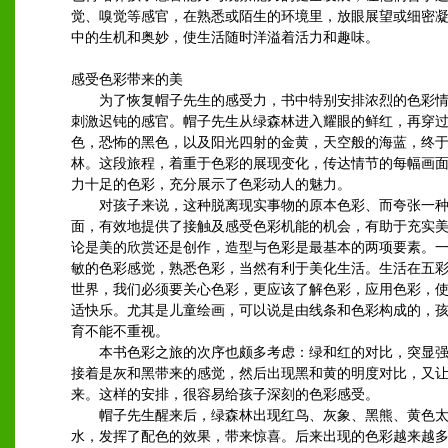
觉、嗅觉等感官，在熟悉或陌生的环境里，放眼展望或细密
中的生机和奥妙，使生活随时洋溢着活力和趣味。
感受色彩带来的美
为了恢复帽子先生的感受力，书中特别安排浓烈的色彩情
刺激迟钝的感官。帽子先生从绿森林进入耀眼的鲜红，再穿
色，恐怖的黑色，以及阳光四射的金黄，天空般的海蓝，终
林。这段旅程，着重于色彩的展现变化，传达情节的每幅画
力十足的色彩，充分展示了色彩动人的魅力。
对孩子来说，这种脱离现实事物的原本色彩、而夸张一种
面，有效地提供了接触及感受色彩机能的机会，有助于充实
论是美的欣赏还是创作，造型与色彩是最基本的两项要素。
敏的色彩感觉，熟悉色彩，当然有利于美化生活。生活在五
世界，我们必须要关心色彩，更应该了解色彩，应用色彩，
适快乐。尤其是儿童绘画，可以说是由线条和色彩构成的，
育不能不重视。
本书色彩之旅的次序也颇多考虑：绿和红的对比，突显强
接着是灰和黑带来的感觉，然后出现黑和黄的明度对比，又
来。这样的安排，很容易给孩子深刻的色彩感受。
帽子先生醒来后，绿森林出现红鸟、灰象、黑熊、黄色太
水，发挥了配色的效果，带来惊喜。后来出现的色彩越来越