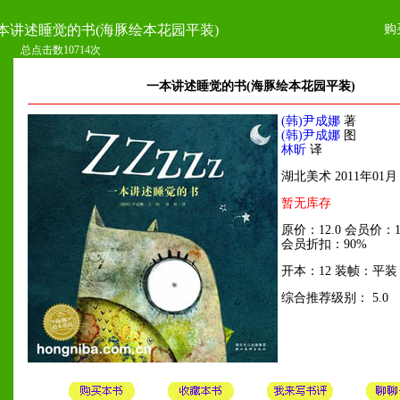
购
本讲述睡觉的书(海豚绘本花园平装)
总点击数10714次
一本讲述睡觉的书(海豚绘本花园平装)
(韩)尹成娜
著
(韩)尹成娜
图
林昕
译
湖北美术 2011年01月
暂无库存
原价：12.0 会员价：10
会员折扣：90%
开本：12 装帧：平装
综合推荐级别： 5.0