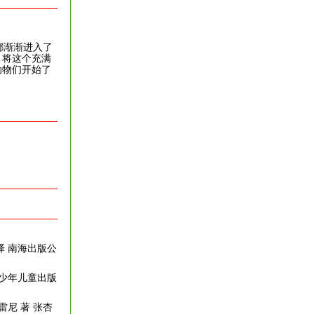
都渐渐进入了
，将这个充满
动物们开始了
 译 南海出版公
江少年儿童出版
雷尼 著 张杏