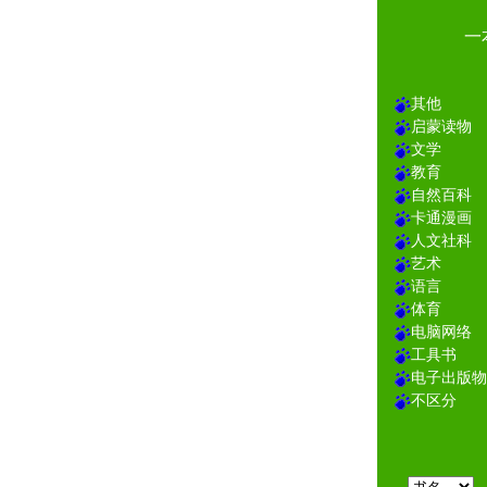
一
其他
启蒙读物
文学
教育
自然百科
卡通漫画
人文社科
艺术
语言
体育
电脑网络
工具书
电子出版物
不区分