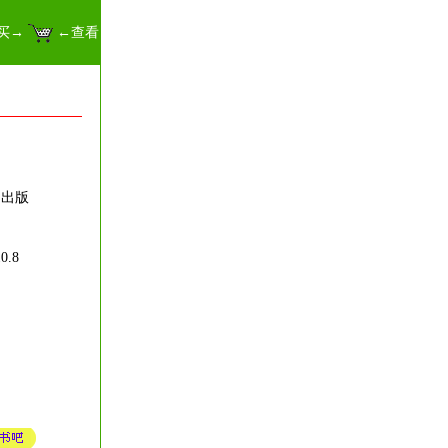
买→
←查看
 出版
.8