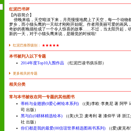
红泥巴书评
【内容简介】
傍晚来临，天空暗淡下来，月亮慢慢地爬上了天空，每一个动物
梦乡，而小猫头鹰的一天却才刚刚开始呢。作者用美丽可爱的画风
奇妙的夜晚描绘成了一个令人惊喜的故事……不过，当太阳升起，
新的一天，对于小猫头鹰来说，是睡觉的时候啦!
红泥巴推荐级别：
★★★★★
本书被列入以下专题
2014年度Top10入围作品
（红泥巴读书俱乐部）
更多相关的专题
相关分类
常与本书被收在同一专题的其他图书
蒂科与金翅膀(0爱心树绘本系列)
（(美)李欧·李奥尼 著 阿甲
司 出版）
黑与白(0耕林精选绘本)
（(美)大卫·麦考利 著 漆仰平 译 浙
社 出版）
你们都是我的最爱(00信谊世界精选图画书系列)
（(爱)麦克布