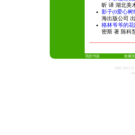
昕 译 湖北美
影子(0爱心树
海出版公司 
格林爷爷的花
密斯 著 陈科
我的书架
收藏排
2002-20
cl