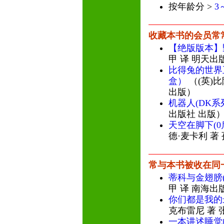
按年龄分 >
3
收藏本书的会员常
【绝版版本】
甲 译 明天出
比得兔的世界
盒）
（(英)比
出版）
机器人(DK系
出版社 出版
天空在脚下(
德·麦卡利 著
常与本书被收在同
蒂科与金翅膀
甲 译 南海出
你们都是我的
克布雷尼 著 
一本讲述睡觉