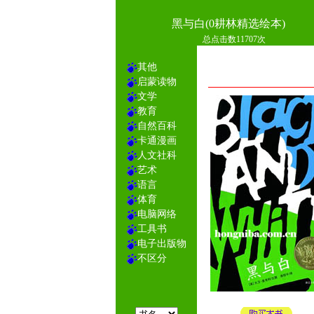
黑与白(0耕林精选绘本)
总点击数11707次
其他
启蒙读物
文学
教育
自然百科
卡通漫画
人文社科
艺术
语言
体育
电脑网络
工具书
电子出版物
不区分