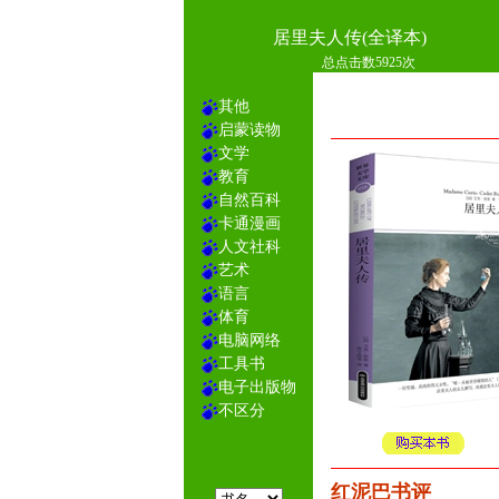
居里夫人传(全译本)
总点击数5925次
其他
启蒙读物
文学
教育
自然百科
卡通漫画
人文社科
艺术
语言
体育
电脑网络
工具书
电子出版物
不区分
红泥巴书评