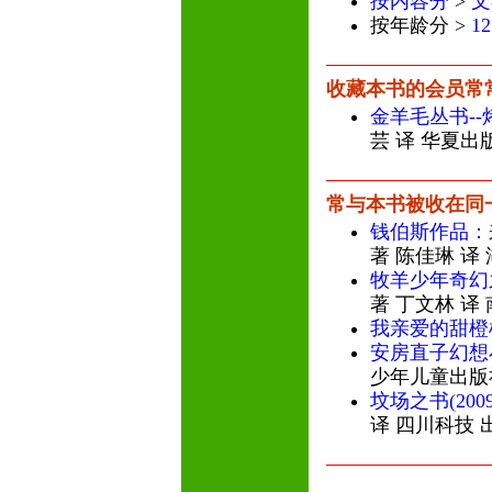
按内容分
>
文
按年龄分 >
1
收藏本书的会员常
金羊毛丛书-
芸 译 华夏出
常与本书被收在同
钱伯斯作品：
著 陈佳琳 译
牧羊少年奇幻
著 丁文林 译
我亲爱的甜橙
安房直子幻想
少年儿童出版
坟场之书(20
译 四川科技 