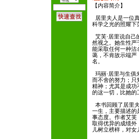
【内容简介】
居里夫人是一位真
科学之光的照耀下
艾芙·居里说自己
然视之。她生性严
能采取任何一种沽
蔼，不肯故示端严
名。
玛丽·居里与生俱
而不舍的努力；只
精神；尤其是成功
的这一切，比她的
本书回顾了居里夫
一生，主要描述的
事态度。作者艾芙
取得优异的成绩外
儿树立榜样，对女