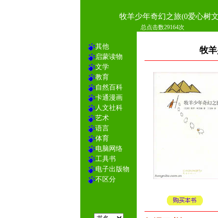
牧羊少年奇幻之旅(0爱心树文
总点击数29164次
其他
牧羊
启蒙读物
文学
教育
自然百科
卡通漫画
人文社科
艺术
语言
体育
电脑网络
工具书
电子出版物
不区分