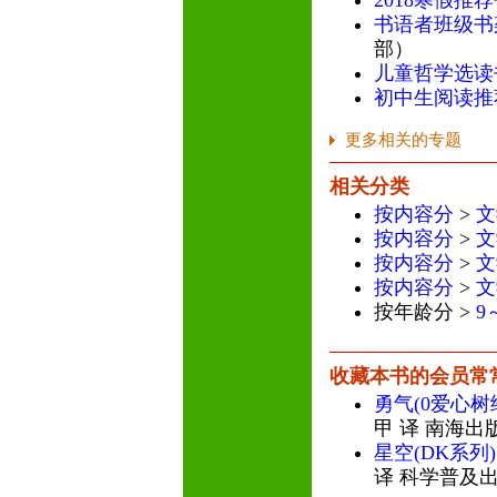
2018寒假推
书语者班级书
部）
儿童哲学选读
初中生阅读推
更多相关的专题
相关分类
按内容分
>
文
按内容分
>
文
按内容分
>
文
按内容分
>
文
按年龄分 >
9
收藏本书的会员常
勇气(0爱心树
甲 译 南海出
星空(DK系列)
译 科学普及