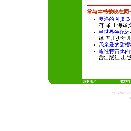
常与本书被收在同
夏洛的网(E·
溶 译 上海译
当世界年纪还
译 四川少年
我亲爱的甜橙
通往特雷比西
蕾出版社 出
我的书架
收藏排
2002-20
cl