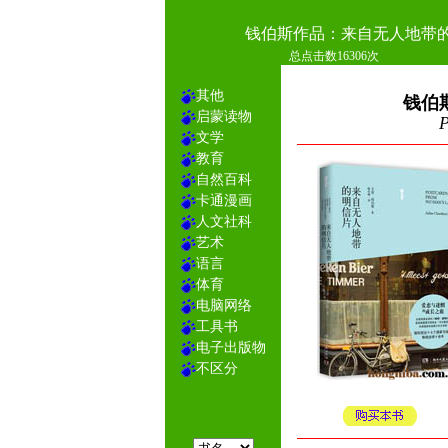
钱伯斯作品：来自无人地带
总点击数16306次
其他
钱伯
启蒙读物
P
文学
教育
自然百科
卡通漫画
人文社科
艺术
语言
体育
电脑网络
工具书
电子出版物
不区分