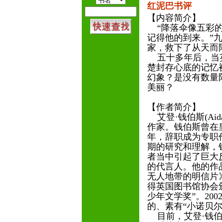
红泥巴书评
【内容简介】
“降落伞像五彩的
记得他的到来。”
家，救下了从天而
五十多年后，当英
楚封存心底的记忆
幻象？是没有数量
美丽？
【作者简介】
艾登·钱伯斯(Aida
作家。钱伯斯曾在皇
年，辞职成为专职
期的研究和理解，
者当中引起了巨大
的代言人。他的作
无人地带的明信片
得英国图书馆协会
少年文学奖”。20
的、素有“小诺贝尔
目前，艾登·钱伯