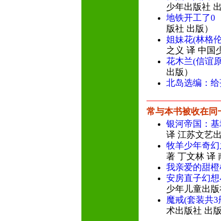
少年出版社 
地铁开工了0
版社 出版）
姐妹花(林格
之义 译 中国
花木兰(信谊
出版）
北岛选编：给
常与本书被收在同
银河帝国：基
译 江苏文艺
牧羊少年奇幻
著 丁文林 译
我亲爱的甜橙
安房直子幻想
少年儿童出版
魔戒(套装共3
术出版社 出