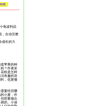
小兔波利品
面，生动完整
命成长的力
道苹果的种
过程？作者采
：花粉是怎样
简洁有趣的语
同时，也更懂
需要经历哪
满的小麦，作
。但想要做出
不易的。小读