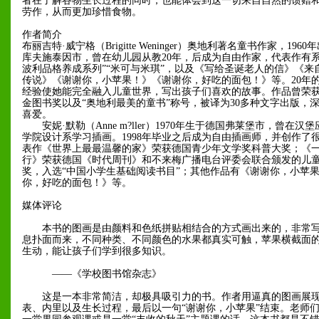
者在了解谷物生长过程的同时，也能体会到这一切来自自然的馈赠
劳作，从而更加珍惜食物。
作者简介
布丽吉特·威宁格（Brigitte Weninger）奥地利著名童书作家，196
库夫施泰因市，曾在幼儿园从教20年，后成为自由作家，代表作有系
波利品格养成系列”“米可与米琪”，以及《写给圣诞老人的信》《来
传说》《谢谢你，小苹果！》《谢谢你，好吃的面包！》等。20年
经验使她能完全融入儿童世界，写出孩子们喜欢的故事。作品曾荣
金图书奖以及“奥地利最美的童书”称号，被译为30多种文字出版，
喜爱。
安妮·默勒（Anne m?ller）1970年生于德国弗莱堡市，曾在汉
学院设计系学习插画。1998年毕业之后成为自由插画师，并创作了
表作《世界上最最温馨的家》荣获德国青少年文学奖科普大奖；《
行》荣获德国《时代周刊》和不来梅广播电台评委会联合颁发的儿童图书
奖，入选“中国小学生基础阅读书目”；其他作品有《谢谢你，小苹
你，好吃的面包！》等。
媒体评论
本书的图画是由颜料和色纸拼贴相结合的方式画出来的，非常写
息扑面而来，不同种类、不同颜色的水果都真实可触，苹果横截面
生动，能让孩子们学到很多知识。
——《学校图书馆杂志》
这是一本非常简洁，却极具吸引力的书。作者用逼真的图画展现
表、内里以及生长过程，最后以一句“谢谢你，小苹果”结束。老师