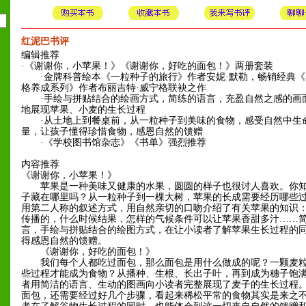
红泥巴书评
编辑推荐
·《谢谢你，小苹果！》《谢谢你，好吃的面包！》两册套装
·金牌科普绘本《一粒种子的旅行》作者安妮·默勒，畅销经典《
格养成系列》作者布丽吉特·威宁格联袂之作
·手绘与拼贴结合的绘画方式，简练的语言，充盈自然之感的画
地展现苹果、小麦的生长过程
·从土地上到餐桌前，从一粒种子到美味的食物，感受自然中生
量，让孩子懂得珍惜食物，感恩自然的馈赠
·《学校图书馆杂志》《书单》强烈推荐
内容推荐
《谢谢你，小苹果！》
苹果是一种美味又健康的水果，圆圆的样子也很讨人喜欢。你知
子藏在哪里吗？从一粒种子到一棵大树，苹果的长成需要经历哪些
用第二人称的叙述方式，用自然亲切的口吻介绍了有关苹果的知识
传播的，什么时候结果，怎样的气候条件可以让苹果香甜多汁……
言，手绘与拼贴结合的绘图方式，在让小读者了解苹果生长过程的
得感恩自然的馈赠。
《谢谢你，好吃的面包！》
我们每个人都吃过面包，那么面包是用什么做成的呢？一颗麦粒
些过程才能成为食物？从播种、生根、长出子叶，再到成为穗子饱
者用简洁的语言、生动的图画向小读者完整展现了麦子的生长过程
面包，还需要经过好几个步骤，看起来稀松平常的食物其实是来之