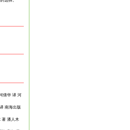
错的选择。
柯倩华 译 河
 译 南海出版
 著 潘人木