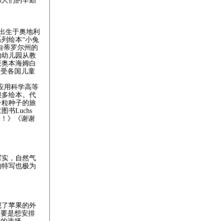
和人们的辛勤
0年出生于奥地利
列绘本“小兔
自蒂罗尔州的
的幼儿园从教
获奥本海姆白
深受各国儿童
堡应用科学高等
很多绘本。代
一粒种子的旅
Luchs
果！》《谢谢
实，自然气
的特写也极为
了苹果的外
们要是想安排