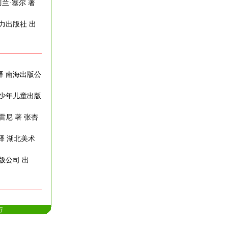
阿兰·塞尔 著
接力出版社 出
 译 南海出版公
江少年儿童出版
雷尼 著 张杏
 译 湖北美术
出版公司 出
行