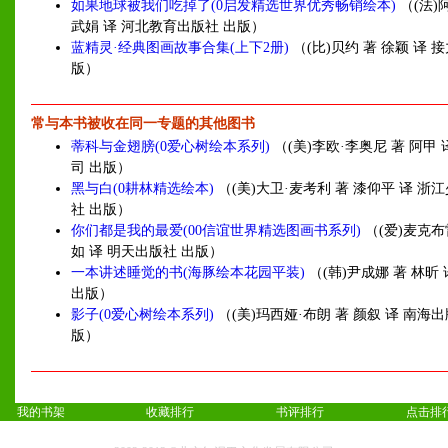
如果地球被我们吃掉了(0启发精选世界优秀畅销绘本)
（(法)
武娟 译 河北教育出版社 出版）
蓝精灵·经典图画故事合集(上下2册)
（(比)贝约 著 徐颖 译 
版）
常与本书被收在同一专题的其他图书
蒂科与金翅膀(0爱心树绘本系列)
（(美)李欧·李奥尼 著 阿甲
司 出版）
黑与白(0耕林精选绘本)
（(美)大卫·麦考利 著 漆仰平 译 浙
社 出版）
你们都是我的最爱(00信谊世界精选图画书系列)
（(爱)麦克布
如 译 明天出版社 出版）
一本讲述睡觉的书(海豚绘本花园平装)
（(韩)尹成娜 著 林昕
出版）
影子(0爱心树绘本系列)
（(美)玛西娅·布朗 著 颜叙 译 南海
版）
我的书架
收藏排行
书评排行
点击排