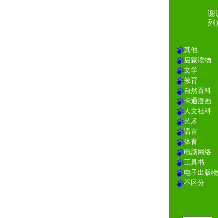
谢
列)
其他
启蒙读物
文学
教育
自然百科
卡通漫画
人文社科
艺术
语言
体育
电脑网络
工具书
电子出版物
不区分