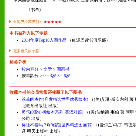
一堂果园参观课或是一堂“丰收的秋天”主题课的话，这本书都是不
——《书单》
红泥巴推荐级别：
★★★★★
本书被列入以下专题
2014年度Top10入围作品
（红泥巴读书俱乐部）
更多相关的专题
相关分类
按内容分
>
文学
>
图画书
按年龄分 >
0～3岁
3～6岁
收藏本书的会员常常还收藏了以下图书
苏菲的杰作(启发精选世界优秀绘本)
（(美)艾琳·斯安内利 著 
北教育出版社 出版）
勇气(0爱心树绘本系列·英汉对照)
（(美)伯纳德·韦伯 著 阿甲
公司 出版）
你睡不着吗？0(0信谊世界精选图画书)
（(爱尔兰)马丁·韦德尔
译 明天出版社 出版）