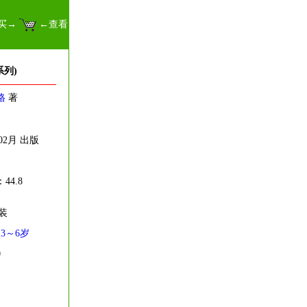
买→
←查看
列)
格
著
02月 出版
44.8
装
3～6岁
0