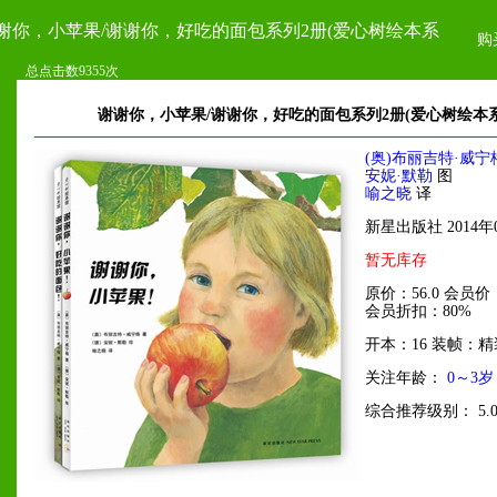
谢你，小苹果/谢谢你，好吃的面包系列2册(爱心树绘本系
购
总点击数9355次
谢谢你，小苹果/谢谢你，好吃的面包系列2册(爱心树绘本系
(奥)布丽吉特·威宁
安妮·默勒
图
喻之晓
译
新星出版社 2014年
暂无库存
原价：56.0 会员价：
会员折扣：80%
开本：16 装帧：精
关注年龄：
0～3岁
综合推荐级别： 5.