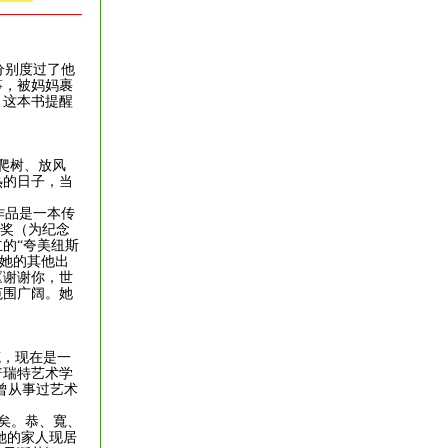
分别度过了他
筝，被妈妈裹
，这本书提醒
爬树、放风
热的日子，当
作品是一本传
图书奖（为纪念
的“夸美纽斯
。她的其他出
《谢谢你，世
范围广阔。她
笔，现在是一
普瑞特艺术学
曾从事过艺术
矣。恭、寬、
她的家人现居