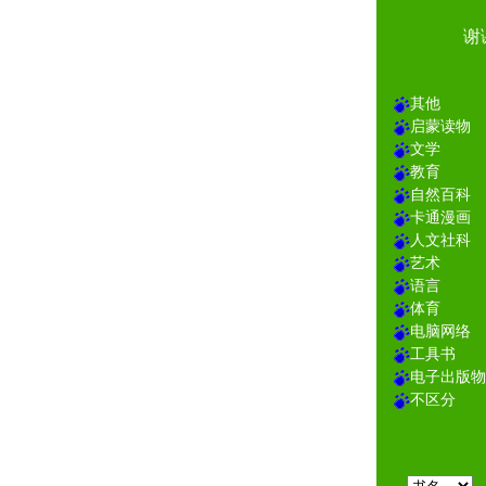
谢
其他
启蒙读物
文学
教育
自然百科
卡通漫画
人文社科
艺术
语言
体育
电脑网络
工具书
电子出版物
不区分