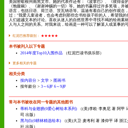
美国密歇根州南黑文市。她的代表作还有：《波拿巴》、《彼得金
《饱腹碗》、《谢谢神赐的一切》等。她的书赢得过许多奖项，并
语言，包括日语、荷兰语、茨瓦纳语等。温迪有着自己的创作观念
过：“我爱儿童读者，也会考虑到那些念书给孩子听的人，希望我的
人们超越文本的讨论。喜欢从迷人的自然世界中寻找不竭的绘画素
人与人之间的关系。对我来说，绘画是一种可以了解某人或某事的可
红泥巴推荐级别：
★★★★★
本书被列入以下专题
2014年度Top10入围作品
（红泥巴读书俱乐部）
更多相关的专题
相关分类
按内容分
>
文学
>
图画书
按年龄分 >
3～6岁
6～9岁
常与本书被收在同一专题的其他图书
蒂科与金翅膀(0爱心树绘本系列)
（(美)李欧·李奥尼 著 阿甲
司 出版）
黑与白(0耕林精选绘本)
（(美)大卫·麦考利 著 漆仰平 译 浙
社 出版）