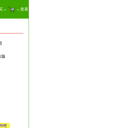
买→
←查看
图
出版