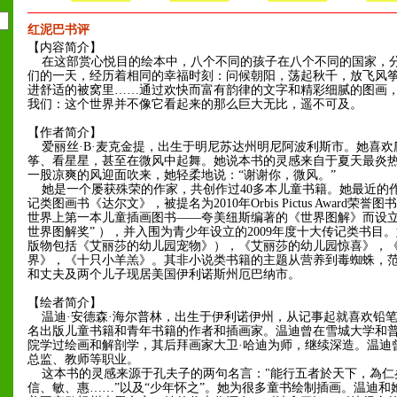
红泥巴书评
【内容简介】
在这部赏心悦目的绘本中，八个不同的孩子在八个不同的国家，
们的一天，经历着相同的幸福时刻：问候朝阳，荡起秋千，放飞风
进舒适的被窝里……通过欢快而富有韵律的文字和精彩细腻的图画
我们：这个世界并不像它看起来的那么巨大无比，遥不可及。
【作者简介】
爱丽丝·B·麦克金提，出生于明尼苏达州明尼阿波利斯市。她喜欢
筝、看星星，甚至在微风中起舞。她说本书的灵感来自于夏天最炎
一股凉爽的风迎面吹来，她轻柔地说：“谢谢你，微风。”
她是一个屡获殊荣的作家，共创作过40多本儿童书籍。她最近的
记类图画书《达尔文》，被提名为2010年Orbis Pictus Award荣誉
世界上第一本儿童插画图书——夸美纽斯编著的《世界图解》而设立
世界图解奖” ），并入围为青少年设立的2009年度十大传记类书目
版物包括《艾丽莎的幼儿园宠物》），《艾丽莎的幼儿园惊喜》，
界》，《十只小羊羔》。其非小说类书籍的主题从营养到毒蜘蛛，
和丈夫及两个儿子现居美国伊利诺斯州厄巴纳市。
【绘者简介】
温迪·安德森·海尔普林，出生于伊利诺伊州，从记事起就喜欢铅
名出版儿童书籍和青年书籍的作者和插画家。温迪曾在雪城大学和
院学过绘画和解剖学，其后拜画家大卫·哈迪为师，继续深造。温迪
总监、教师等职业。
这本书的灵感来源于孔夫子的两句名言："能行五者於天下，為仁
信、敏、惠……”以及“少年怀之”。她为很多童书绘制插画。温迪和