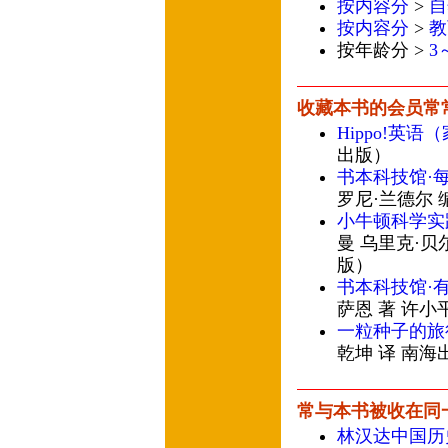
按内容分
>
自
按内容分
>
教
按年龄分 >
3
收藏本书的会员常
Hippo!英语
出版）
书本科技馆·
罗尼·兰德尔 
小牛顿科学实
曼 乌里克·贝
版）
书本科技馆·
萨恩 著 许小
一粒种子的旅
乾坤 译 南海
常与本书被收在同
林汉达中国历