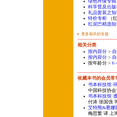
绿色环保专辑
科学普及出版
礼品套装之知
特价专柜
（红
红泥巴精选知
更多相关的专题
相关分类
按内容分
>
自
按内容分
>
自
按年龄分 >
6
收藏本书的会员常
书本科技馆·
中国科技协会
书本科技馆·
付涛 张国强 
艾特熊&赛娜鼠
梅思繁 译 上