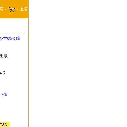
买→
←查看
尼·兰德尔 编
 出版
.6
～9岁