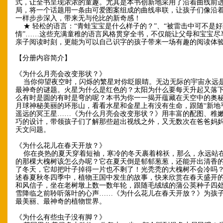
式，让全书呈现浓浓的童趣。尤其是本书创新地采用了沿着曲线前
局，将一个话题用一条由可爱图案组成的曲线串联，让孩子们像沿
一样步步深入，带来无与伦比的新奇感！
★ 轻松的语言：“青蛙宝宝是什么样子的？”、“被雷击中可不是
情”……这些充满童稚的语言风格贯穿全书，不仅能让父母和宝宝尽
亲子阅读时刻，更能为可以自己识字的孩子带来一场有趣的阅读体
【分册内容简介】
《为什么月亮会改变形状？》
当你仰望夜空时，闪烁的繁星对你眨眼睛。无边无际的宇宙永远
最神奇的谜题。火星为什么是红色的？太阳为什么要每天升起又落
么有时是圆的有时是弯的呢？本书为你一一揭开蕴藏在天空中的奥
月球神秘美丽的环形山，看看水星和金星上有没有生命，跟随“新地
遥远的冥王星……《为什么月亮会改变形状？》用丰富的配图、稚
巧的设计，带领孩子们了解那些超出视线之外，又无数次在爸爸妈
天文问题。
《为什么花儿在春天开放？》
你在炎热的夏天穿着短袖，寒冷的冬天裹着棉袄，那么，永远站
的那棵大槐树该怎么办呢？它在夏天倒是郁郁葱葱，还能开出清香
了冬天，它却把叶子掉得一片也不剩了！光秃秃的大槐树不会冷吗
述春夏秋冬四季中，植物王国中发生的故事，快来欣赏在春天盛开
和风信子，坐在老树墩上数一数年轮，跟随毛绒绒的蒲公英种子四
雪降临之前聆听落叶的心声……《为什么花儿在春天开放？》为孩
最美丽、最神奇的植物世界。
《为什么有些虫子没有脚？》