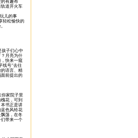
进的有趣布
着轨道开火车
好玩儿的事
享轻松愉快的
验。
是孩子们心中
下？月亮为什
秘，快来一窥
平线号”去往
嫩的语言、精
妈面前提出的
在你家院子里
的槐花，可到
？本书正是讲
的蓝色风铃花
处飘荡，在冬
子们带来一个