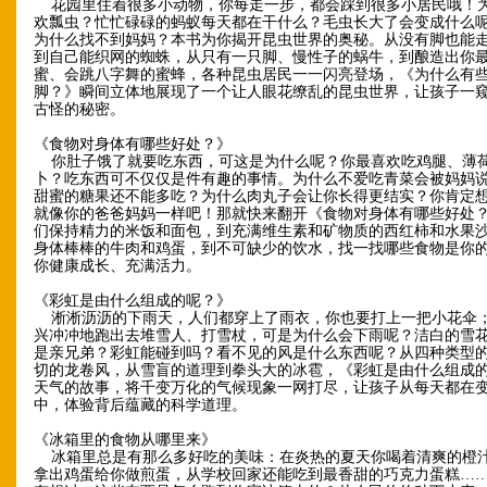
花园里住着很多小动物，你每走一步，都会踩到很多小居民哦！
欢瓢虫？忙忙碌碌的蚂蚁每天都在干什么？毛虫长大了会变成什么
为什么找不到妈妈？本书为你揭开昆虫世界的奥秘。从没有脚也能
到自己能织网的蜘蛛，从只有一只脚、慢性子的蜗牛，到酿造出你
蜜、会跳八字舞的蜜蜂，各种昆虫居民一一闪亮登场，《为什么有
脚？》瞬间立体地展现了一个让人眼花缭乱的昆虫世界，让孩子一
古怪的秘密。
《食物对身体有哪些好处？》
你肚子饿了就要吃东西，可这是为什么呢？你最喜欢吃鸡腿、薄
卜？吃东西可不仅仅是件有趣的事情。为什么不爱吃青菜会被妈妈
甜蜜的糖果还不能多吃？为什么肉丸子会让你长得更结实？你肯定
就像你的爸爸妈妈一样吧！那就快来翻开《食物对身体有哪些好处
们保持精力的米饭和面包，到充满维生素和矿物质的西红柿和水果
身体棒棒的牛肉和鸡蛋，到不可缺少的饮水，找一找哪些食物是你
你健康成长、充满活力。
《彩虹是由什么组成的呢？》
淅淅沥沥的下雨天，人们都穿上了雨衣，你也要打上一把小花伞
兴冲冲地跑出去堆雪人、打雪杖，可是为什么会下雨呢？洁白的雪
是亲兄弟？彩虹能碰到吗？看不见的风是什么东西呢？从四种类型
切的龙卷风，从雪盲的道理到拳头大的冰雹，《彩虹是由什么组成
天气的故事，将千变万化的气候现象一网打尽，让孩子从每天都在
中，体验背后蕴藏的科学道理。
《冰箱里的食物从哪里来》
冰箱里总是有那么多好吃的美味：在炎热的夏天你喝着清爽的橙
拿出鸡蛋给你做煎蛋，从学校回家还能吃到最香甜的巧克力蛋糕…