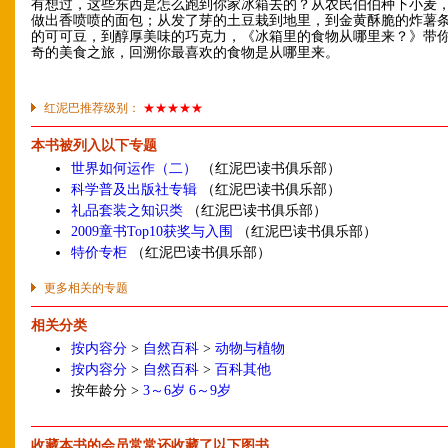
有想过，这些东西是怎么跑到你家冰箱去的？从农民伯伯种下小麦
做出香喷喷的面包；从发了芽的土豆栽到地里，到金黄酥脆的炸薯
的可可豆，到醇厚美味的巧克力，《冰箱里的食物从哪里来？》带
奇的美食之旅，回溯你最喜欢的食物是从哪里来。
红泥巴推荐级别：
★★★★★
本书被列入以下专题
世界如何运作（二）
（红泥巴读书俱乐部）
科学普及出版社专辑
（红泥巴读书俱乐部）
礼品套装之知识类
（红泥巴读书俱乐部）
2009童书Top10获奖与入围
（红泥巴读书俱乐部）
特价专柜
（红泥巴读书俱乐部）
更多相关的专题
相关分类
按内容分
>
自然百科
>
动物与植物
按内容分
>
自然百科
>
百科其他
按年龄分 >
3～6岁
6～9岁
收藏本书的会员常常还收藏了以下图书