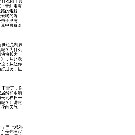
为什么园丁喜
呢？青蛙宝宝
走路的蚯蚓，
最爱喝的蜂
些虫子没有
窥其中最稀奇
荷糖还是胡萝
说呢？为什么
想快快长大，
？》，从让我
沙拉；从让你
的好朋友，让
；下雪了，你
花居然和雨滴
的云到横扫一
的呢？》讲述
变化的天气
汁，早上妈妈
…可是你有没