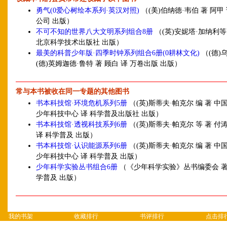
勇气(0爱心树绘本系列·英汉对照)
（(美)伯纳德·韦伯 著 阿甲
公司 出版）
不可不知的世界八大文明系列组合8册
（(英)安妮塔·加纳利等 
北京科学技术出版社 出版）
最美的科普少年版·四季时钟系列组合6册(0耕林文化)
（(德)
(德)英姆迦德·鲁特 著 顾白 译 万卷出版 出版）
常与本书被收在同一专题的其他图书
书本科技馆·环境危机系列5册
（(英)斯蒂夫·帕克尔 编 著 
少年科技中心 译 科学普及出版社 出版）
书本科技馆·透视科技系列6册
（(英)斯蒂夫·帕克尔 等 著 付
译 科学普及 出版）
书本科技馆·认识能源系列6册
（(英)斯蒂夫·帕克尔 编 著 
少年科技中心 译 科学普及 出版）
少年科学实验丛书组合6册
（《少年科学实验》丛书编委会 著
学普及 出版）
我的书架
收藏排行
书评排行
点击排