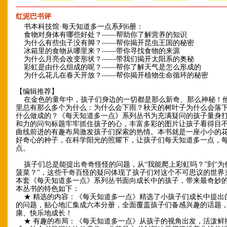
红泥巴书评
书本科技馆·每天知道多一点系列6册：
食物对身体有哪些好处？——帮助你了解营养的知识
为什么有些虫子没有脚？——帮你揭开昆虫王国的秘密
冰箱里的食物从哪里来？——带你寻找食物的来源
为什么月亮会改变形状？——带我们揭开太阳系的奥秘
彩虹是由什么组成的呢？——帮你了解天气是怎么形成的
为什么花儿在春天开放？——帮你揭开植物生命循环的秘密
【编辑推荐】
在金色的童年中，孩子们身边的一切都是那么新奇、那么神秘！
里总有那么多个为什么：为什么会下雨？秋天的树叶子为什么会落
什么做成的？《每天知道多一点》系列丛书为充满疑问的孩子量身
和力的问句标题牢牢抓住孩子的心，丰富多彩的图片让孩子看得目
曲线前进的有趣布局激发孩子们探索的热情。本书就是一座小小的
好奇心的种子，在科学阳光的照耀下，让孩子们每天知道多一点，
点。
孩子们总是能提出奇奇怪怪的问题，从“我能爬上彩虹吗？”到“为
菠菜？”，这些千奇百怪的疑问体现了孩子们对这个不可思议的世界
本套《每天知道多一点》系列丛书面向成长中的孩子，带来最奇妙
本丛书的特色如下：
★ 精选的内容：《每天知道多一点》精选了小孩子们成长中提出
的问题，贴心地汇集成六本分册，全面覆盖孩子们备感兴趣的话题
康、快乐地成长！
★ 有趣的布局：《每天知道多一点》从孩子的视角出发，活泼鲜