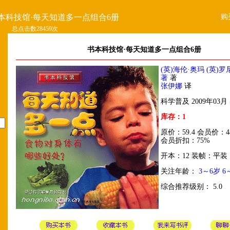
购
本科技馆·每天知道多一点组合6册
总点击数28459次
书本科技馆·每天知道多一点组合6册
(英)海伦·奥玛 (英)罗
著
著
张伊娜
译
科学普及 2009年03月
库存：1
原价：59.4 会员价：44
会员折扣：75%
开本：12 装帧：平装
关注年龄：
3～6岁
6
综合推荐级别： 5.0