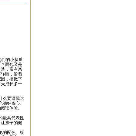
他们的小脑瓜
下？面包又是
打造，富有亲
不转睛，沿着
花园，播撒下
每天成长多一
什么要逼我吃
充满好奇心。
的阅读体验。
的最具代表性
，让孩子的健
艳的配色、版