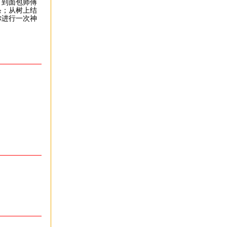
，到面包师傅
条；从树上结
你进行一次神