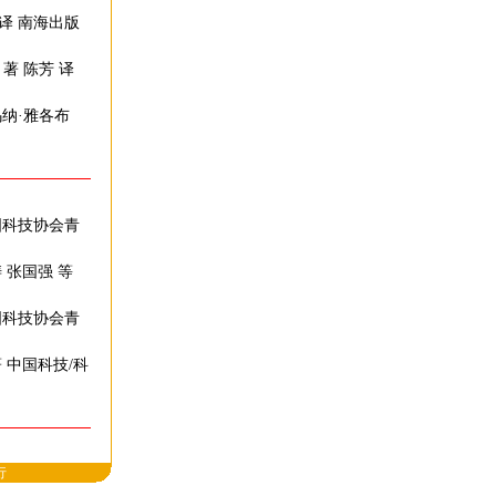
 译 南海出版
著 陈芳 译
乌纳·雅各布
中国科技协会青
涛 张国强 等
中国科技协会青
 中国科技/科
行