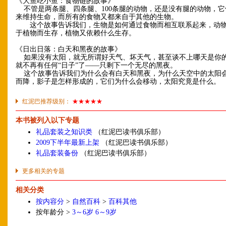
《大鱼吃小鱼：食物链的故事》
不管是两条腿、四条腿、100条腿的动物，还是没有腿的动物，它
来维持生命，而所有的食物又都来自于其他的生物。
这个故事告诉我们，生物是如何通过食物而相互联系起来，动物
于植物而生存，植物又依赖什么生存。
《日出日落：白天和黑夜的故事》
如果没有太阳，就无所谓好天气、坏天气，甚至谈不上哪天是你
就不再有任何“日子”了——只剩下一个无尽的黑夜。
这个故事告诉我们为什么会有白天和黑夜，为什么天空中的太阳
而降，影子是怎样形成的，它们为什么会移动，太阳究竟是什么。
红泥巴推荐级别：
★★★★★
本书被列入以下专题
礼品套装之知识类
（红泥巴读书俱乐部）
2009下半年最新上架
（红泥巴读书俱乐部）
礼品套装备份
（红泥巴读书俱乐部）
更多相关的专题
相关分类
按内容分
>
自然百科
>
百科其他
按年龄分 >
3～6岁
6～9岁