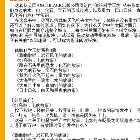
这套从英国A&C BLACK出版公司引进的“体验科学工坊”丛书形
们身边的水、电、化石、宝石的形成过程，以及重力、日出日落、
风化等自然科学常识。
在这套书中，你可以搭载航天飞机去太空旅行，体验在没有重力
还可以了解云如何形成，雨如何落下，为什么天空中的太阳时而升
如何在眨眼之间穿越整个城市……每本书后面还附有三个辅文板块：
的知识”是扩展知识板块；“试试看”是动脑动手探究板块；最后一部
容有关的“奇闻趣事”，可以称为趣味阅读板块。
体验科学工坊系列8册:
《噼啪噼啪：岩石风化的故事》
《灯亮啦：电的故事》
《藏在石头里的恐龙：化石的故事》
《发光的石头：宝石的故事》
《我为什么飞不起来：重力的故事》
《大海里的一滴水：水的故事》
《大鱼吃小鱼：食物链的故事》
《日出日落：白天和黑夜的故事》
【分册简介】
《灯亮啦：电的故事》
按下按键，轻触开关，拧开旋钮，咔嚓……神奇的事情发生了：
乐、灯光、热量、吹风机。这一切都是因为有了电。
这是一个关于电是怎样产生的故事。电如何在眨眼之间穿越整个
走进千家万户，有故障时又会发生什么？
《噼啪噼啪：岩石风化的故事》