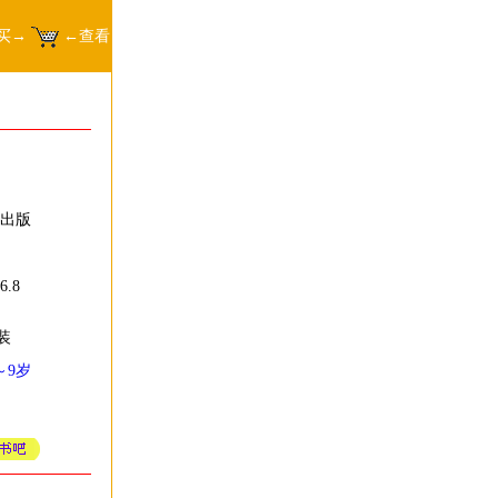
买→
←查看
 出版
.8
装
～9岁