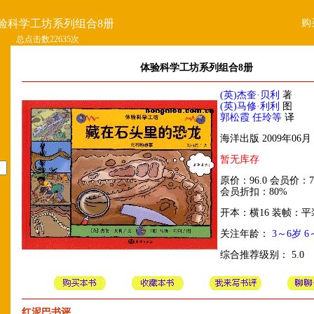
购
验科学工坊系列组合8册
总点击数22635次
体验科学工坊系列组合8册
(英)杰奎·贝利
著
(英)马修·利利
图
郭松霞 任玲等
译
海洋出版 2009年06月
暂无库存
原价：96.0 会员价：76
会员折扣：80%
开本：横16 装帧：平
关注年龄：
3～6岁
6
综合推荐级别： 5.0
红泥巴书评