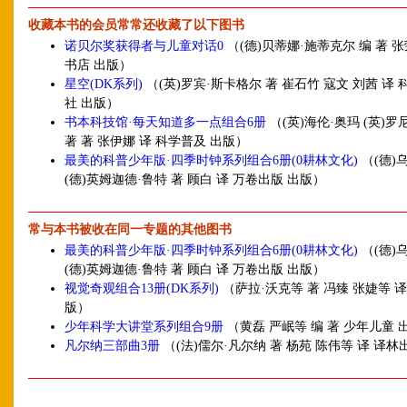
收藏本书的会员常常还收藏了以下图书
诺贝尔奖获得者与儿童对话0
（(德)贝蒂娜·施蒂克尔 编 著 张
书店 出版）
星空(DK系列)
（(英)罗宾·斯卡格尔 著 崔石竹 寇文 刘茜 译
社 出版）
书本科技馆·每天知道多一点组合6册
（(英)海伦·奥玛 (英)罗
著 著 张伊娜 译 科学普及 出版）
最美的科普少年版·四季时钟系列组合6册(0耕林文化)
（(德)
(德)英姆迦德·鲁特 著 顾白 译 万卷出版 出版）
常与本书被收在同一专题的其他图书
最美的科普少年版·四季时钟系列组合6册(0耕林文化)
（(德)
(德)英姆迦德·鲁特 著 顾白 译 万卷出版 出版）
视觉奇观组合13册(DK系列)
（萨拉·沃克等 著 冯臻 张婕等 译
版）
少年科学大讲堂系列组合9册
（黄磊 严岷等 编 著 少年儿童 
凡尔纳三部曲3册
（(法)儒尔·凡尔纳 著 杨苑 陈伟等 译 译林