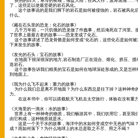
炎热的白天，寒冷的夜晚，倾盆大雨，狂风大作，波涛汹涌……
了，这些足以使最坚硬的岩石风化。
这个故事说的是我们脚下的岩石是如何被侵蚀的，岩石被风化后
什么。
《藏在石头里的恐龙：化石的故事》
几千万年前，一只饥饿的恐龙做了件蠢事，然后淹死在了河里。
了世界上最最古老的故事——恐龙变成了化石。
这个故事讲述了恐龙骨骼是如何变成“化石的，这些化石是如何被
下来发生的故事。
《发光的石头：宝石的故事》
在地面下很深很深的地方,岩石制造厂正在混合、熔化、挤压、搅
造岩石。
这个故事告诉我们精美的宝石是如何在地球深处形成的,又是怎样
到地面上。
《我为什么飞不起来：重力的故事》
为什么我们总是离不开地面？为什么东西总是往下掉？这种神奇
力。
在这本书中，你可以搭载航天飞机去太空旅行，体验在没有重
《大海里的一滴水：水的故事》
世界上有一种神奇的物质，我们畅游其中，我们饮用它，甚至我
由它构成，这种物质就是水。
这是一个关于水的故事，海洋中的水如何变成空中无色的气味？
成？雨如何落下？为什么地球上的水总是取之不尽、用之不竭？