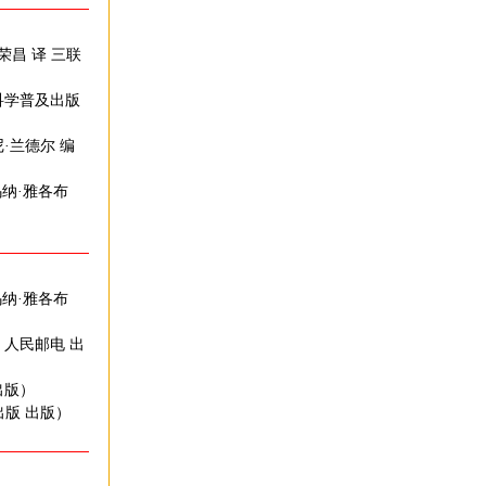
荣昌 译 三联
 科学普及出版
尼·兰德尔 编
乌纳·雅各布
乌纳·雅各布
 人民邮电 出
出版）
出版 出版）