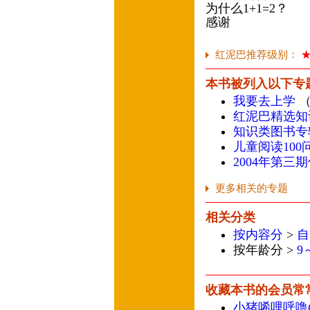
为什么1+1=2
感谢 /(德)贝蒂娜
红泥巴推荐级别：
本书被列入以下专
我要去上学
（
红泥巴精选知
知识类图书专
儿童阅读100
2004年第三
更多相关的专题
相关分类
按内容分
>
自
按年龄分 >
9
收藏本书的会员常
小猪唏哩呼噜