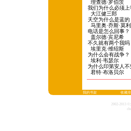
理查德·罗伯茨
我们为什么必须上
大江健三郎
天空为什么是蓝的
马里奥·乔斯·莫
电话是怎么回事？
盖尔德·宾尼希
不久就有两个我吗
埃里克·维绍斯
为什么会有战争？
埃利·韦瑟尔
为什么印第安人不
君特·布洛贝尔
我的书架
收藏排
2002-20
cl