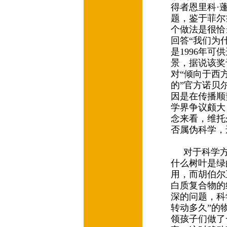
得者恩里科·蓬
题，鉴于菲尔
个做法是很恰
回答“我们为
是1996年
景，据说该奖于
对“倾向于西
的”官方诺贝
因是在传播顺
学界争议颇大
念来看，维托
否属伪科学
对于科学方
什么树叶是绿
用，而胡伯尔
白质复合物的
深的问题，科
转动多久”的
领孩子们做了