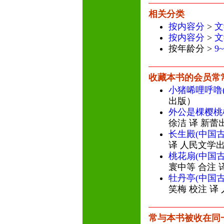
相关分类
按内容分
>
文
按内容分
>
文
按年龄分 >
9
收藏本书的会员常
小猪唏哩呼噜
出版）
外公是棵樱桃
徐洁 译 新蕾
长生殿(中国
译 人民文学
桃花扇(中国
寰中等 合注 
牡丹亭(中国
笑梅 校注 译
常与本书被收在同