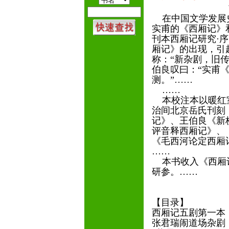
前言（
在中国文学发展史
实甫的《西厢记》
刊本西厢记研究·
厢记》的出现，引
称：“新杂剧，旧
伯良叹曰：“实甫
测。”……
……
本校注本以暖红室
治间北京岳氏刊刻
记》、王伯良《新
评音释西厢记》、
《毛西河论定西厢
……
本书收入《西厢记
研参。……
——
【目录】
西厢记五剧第一
张君瑞闹道场杂