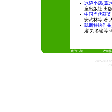
冰碗小店(葛
童出版社 出
中国当代获奖
安武林等 著 
凯斯特纳作品
溶 刘冬瑜等 
我的书架
收藏排
2002-20
cl