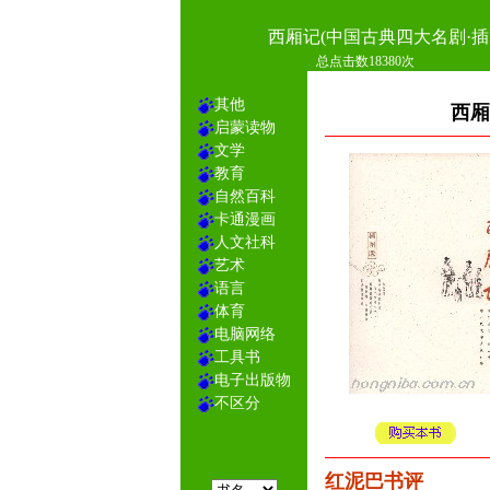
西厢记(中国古典四大名剧·插
总点击数18380次
其他
西厢
启蒙读物
文学
教育
自然百科
卡通漫画
人文社科
艺术
语言
体育
电脑网络
工具书
电子出版物
不区分
红泥巴书评