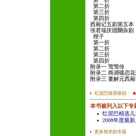
第一折
第二折
第三折
第四折
西厢记五剧第五
张君瑞庆团圞杂
楔子
第一折
第二折
第三折
第四折
附录一 莺莺传
附录二 商调碟恋花
附录三 董解元西
红泥巴推荐级别：
本书被列入以下专
红泥巴精选儿
2008年度最
更多相关的专题