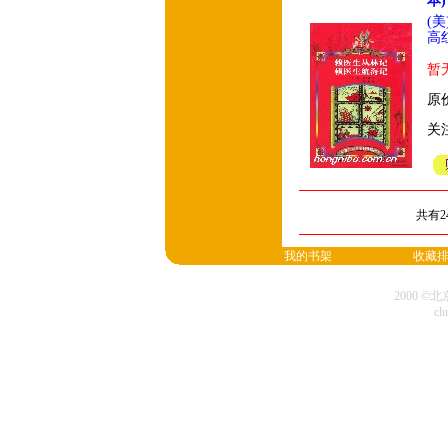
本)
(
高
暂
原价
关
共有2
我的书架
收藏
2000 
cl