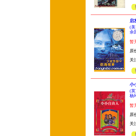
启
(
余
暂
原价
关
小
(
杨
暂
原价
关