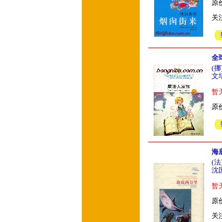
原价
关
全
(
文
暂
原价
海
(
沈
暂
原价
关