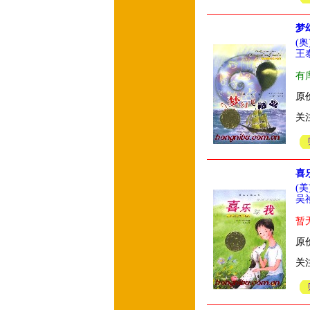
梦
(
王
有
原价
关
喜
(
吴
暂
原价
关