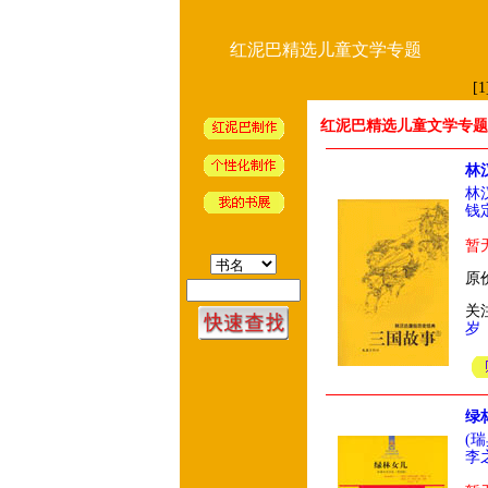
红泥巴精选儿童文学专题
[1
红泥巴精选儿童文学专题
林
林
钱
暂
原价
关
岁
绿
(
李