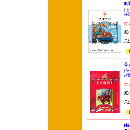
凯
(
任
暂
原价
关
美
(
赵
暂
原价
关
[