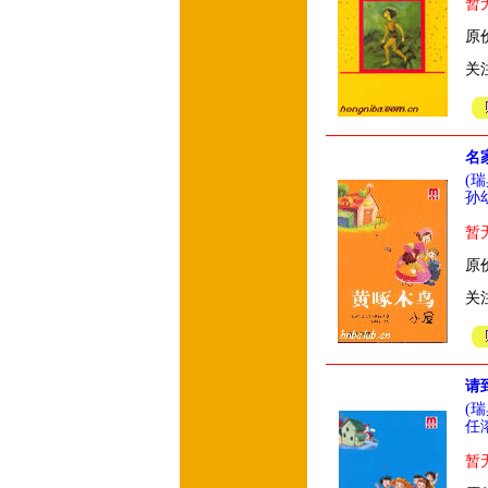
暂
原价
关
名
(
孙
暂
原价
关
请
(
任
暂