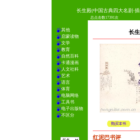
长生殿(中国古典四大名剧·插
总点击数17391次
其他
长生
启蒙读物
文学
教育
自然百科
卡通漫画
人文社科
艺术
语言
体育
电脑网络
工具书
电子出版物
不区分
红泥巴书评