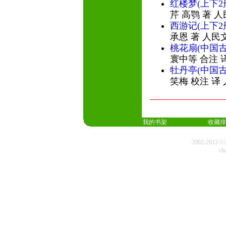
红楼梦(上下
芹 高鹗 著 
西游记(上下
承恩 著 人民
桃花扇(中国
寰中等 合注 
牡丹亭(中国
笑梅 校注 译
我的书架
收藏排
2002-20
cl