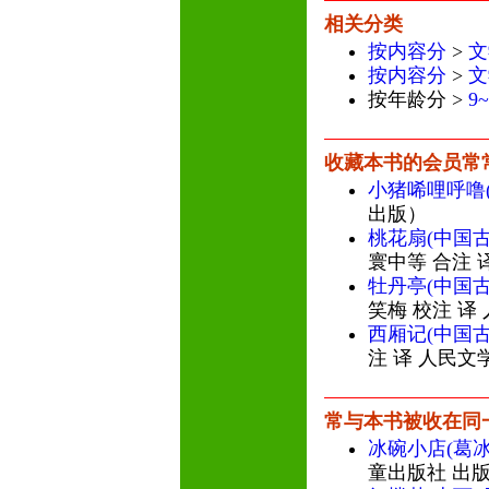
相关分类
按内容分
>
文
按内容分
>
文
按年龄分 >
9
收藏本书的会员常
小猪唏哩呼噜
出版）
桃花扇(中国
寰中等 合注 
牡丹亭(中国
笑梅 校注 译
西厢记(中国
注 译 人民文
常与本书被收在同
冰碗小店(葛
童出版社 出