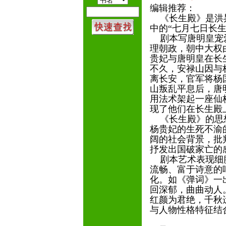
编辑推荐：
《长生殿》是洪昇
中的“七月七日长
剧本写唐明皇宠爱
理朝政，朝中大权
贵妃与唐明皇在长
不久，安禄山因与
离长安，官军将杨
山叛乱平息后，唐
用法术架起一座仙
现了他们在长生殿
《长生殿》的思想
杨贵妃的生死不渝
阔的社会背景，批
抒发出国破家亡的
剧本艺术表现细腻
流畅、富于诗意的
化。如《弹词》一
回深郁，曲曲动人
红颜为君绝，千秋
与人物性格特征结