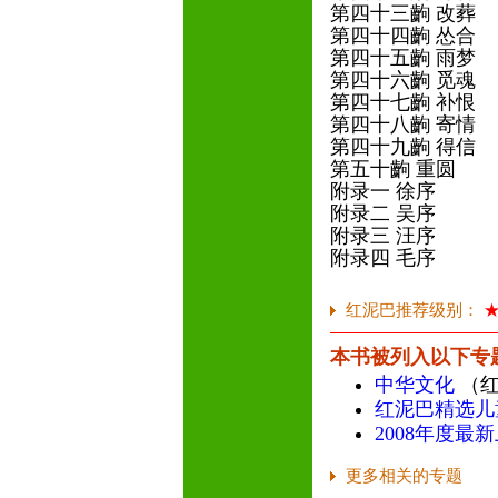
第四十三齣 改葬
第四十四齣 怂合
第四十五齣 雨梦
第四十六齣 觅魂
第四十七齣 补恨
第四十八齣 寄情
第四十九齣 得信
第五十齣 重圆
附录一 徐序
附录二 吴序
附录三 汪序
附录四 毛序
红泥巴推荐级别：
本书被列入以下专
中华文化
（红
红泥巴精选儿
2008年度最
更多相关的专题