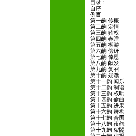
目录：
自序
例言
第一齣 传概
第二齣 定情
第三齣 贿权
第四齣 春睡
第五齣 禊游
第六齣 傍讶
第七齣 倖恩
第八齣 献发
第九齣 复召
第十齣 疑谶
第十一齣 闻乐
第十二齣 制谱
第十三齣 权哄
第十四齣 偷曲
第十五齣 进果
第十六齣 舞盘
第十七齣 合围
第十八齣 夜怨
第十九齣 絮閤