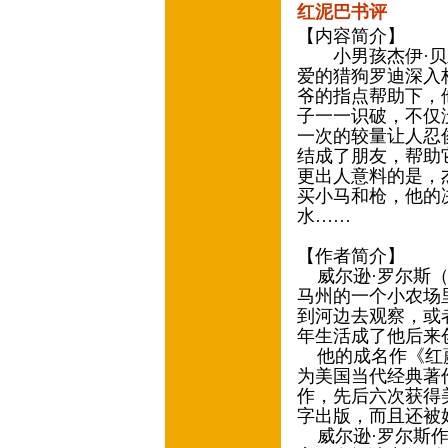
红泥巴书评
【内容简介】
小男孩杰伊·贝
爱的猎狗罗迪深入
爷的指点帮助下，
子一一识破，不仅
一次的较量让人忍
结成了朋友，帮助
更出人意料的是，
买小马和枪，他的
水……
【作者简介】
威尔逊·罗尔斯（Wi
马州的一个小农场
到河边去观察，或
年生活成了他后来
他的成名作《红蕨
为美国当代经典著
作，先后六次获得
字出版，而且还被
威尔逊·罗尔斯作