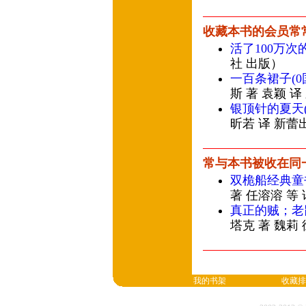
收藏本书的会员常
活了100万次
社 出版）
一百条裙子(0
斯 著 袁颖 
银顶针的夏天
昕若 译 新蕾
常与本书被收在同
双桅船经典童
著 任溶溶 等
真正的贼；老
塔克 著 魏莉
我的书架
收藏排