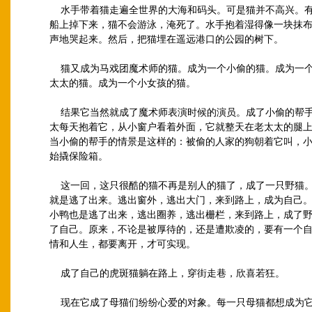
水手带着猫走遍全世界的大海和码头。可是猫并不高兴。
船上掉下来，猫不会游泳，淹死了。水手抱着湿得像一块抹
声地哭起来。然后，把猫埋在遥远港口的公园的树下。
猫又成为马戏团魔术师的猫。成为一个小偷的猫。成为一
太太的猫。成为一个小女孩的猫。
结果它当然就成了魔术师表演时候的演员。成了小偷的帮
太每天抱着它，从小窗户看着外面，它就整天在老太太的腿
当小偷的帮手的情景是这样的：被偷的人家的狗朝着它叫，
始撬保险箱。
这一回，这只很酷的猫不再是别人的猫了，成了一只野猫
就是逃了出来。逃出窗外，逃出大门，来到路上，成为自己
小鸭也是逃了出来，逃出圈养，逃出栅栏，来到路上，成了
了自己。原来，不论是被厚待的，还是遭欺凌的，要有一个
情和人生，都要离开，才可实现。
成了自己的虎斑猫躺在路上，穿街走巷，欣喜若狂。
现在它成了母猫们纷纷心爱的对象。每一只母猫都想成为