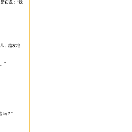
是它说：“我
这儿，越发地
。”
边吗？”