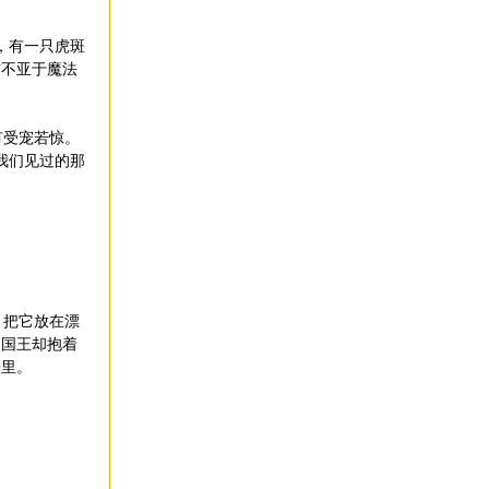
，有一只虎斑
猫不亚于魔法
。
有受宠若惊。
我们见过的那
，把它放在漂
，国王却抱着
子里。