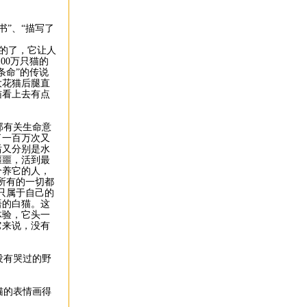
”、“描写了
的了，它让人
00万只猫的
条命”的传说
大花猫后腿直
猫看上去有点
部有关生命意
了一百万次又
后又分别是水
噩噩，活到最
个养它的人，
所有的一切都
只属于自己的
语的白猫。这
体验，它头一
它来说，没有
没有哭过的野
猫的表情画得