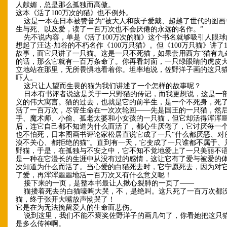
人献媚，总是那么孤独而高傲。
这本《活了100万次的猫》也不例外。
这是一本在日本被赞誉为“被大人和孩子爱戴、超越了世代的图画书
生与死、以及爱，读了一百万次也不会厌倦的永远的名作。”
先不说内容，单是《活了100万次的猫》这个书名就够吸引人眼球
想起了汪达·加谷的不朽名作《100万只猫》。但《100万只猫》讲了1
故事，而它只讲了一只猫。这是一只不死猫，如果套用西方“猫有九
的话，那么它就有一百万条命了。你再看封面，一只绿眼睛的虎皮
立地站在那里，无所畏惧地看着你。坦率地说，佐野洋子画的这只
吓人。
这只让人望而生畏的猫为我们讲述了一个怎样的故事呢？
日本有书评者说这是关于一只野猫的传记，而我更想说，这是一
义的伟大寓言。猫的过去，也就是它的前半生，是一个不死身，死
活了一百万次，尽管生命在一次次轮回——先是国王的一只猫，然
手、魔术师、小偷、孤老太婆和小女孩的一只猫，但它却活得浑浑
后，连它自己都不知道为什么而活了，都心生厌倦了，它讨厌每一
也不怕死，日本图画书评论家松居直说它成了一只“什么都厌恶、对
漠不关心、都拒绝的猫”。直到有一天，它变成了一只谁都不属于、
野猫，于是，在孤独与不安之中，它不知不觉地爱上了一只美丽不
是一种在它漫长的生涯中从没有过的感情，这让它有了爱与被爱的
次知道为什么而活了。当心爱的白猫死去时，它宁愿死去，因为对
了爱，再浑浑噩噩地活一百万次又有什么意义呢！
接下来的一页，是整本书最让人揪心裂肺的一页了——
猫搂着死去的白猫嚎啕大哭，不，是绝叫。这只死了一百万次都
猫，终于张开大嘴放声恸哭了！
它是在为无法挽留爱人的生命而悲伤。
说到这里，我们不能不褒奖佐野洋子的画几句了，你看她把这只
是多么传神啊。