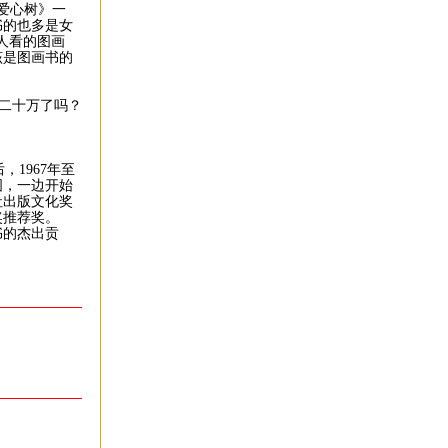
爱心树》一
书的也多是女
人看的图画
该是图画书的
二十万了吗？
1967年至
图，一边开始
社出版文化奖
奖推荐奖。
书的杰出贡