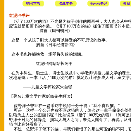
红泥巴书评
《活了100万次的猫》不光是为孩子创作的图画书，大人也会从中
应该就是图画书的本质。《活了100万次的猫》抓住了图画书的本
——摘自《周刊朝日》
这是一个从孩子到大人都可以接受的不可思议的故事。
——摘自《日本经济新闻》
这本书也许能挽救一场即将失败的婚姻。
——红泥巴网站站长阿甲
在为本科生、硕士生、博士生以及中小学教师讲授儿童文学的课堂
次地感慨：一本《活了100万次的猫》就足以让许多成人对儿童文
——儿童文学评论家朱自强
【著名儿童文学作家彭懿先生解读】
佐野洋子曾经在一篇采访中说得十分干脆：“我不喜欢猫。”
可是，这样一个公开声称不喜欢猫的人，怎么这一辈子偏偏会创
以猫为主人公的图画书呢？比如说像《活了100万次的猫》《俺可是
野洋子对此的解释是：描写人与人之间，未免太露骨了。再说，从
猫也比狗好看多了。
不过，佐野洋子笔下的猫，与我们看惯了的那些可爱的猫不同，