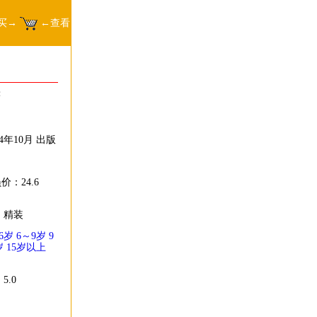
买→
←查看
著
图
4年10月 出版
价：24.6
：精装
6岁
6～9岁
9
岁
15岁以上
5.0