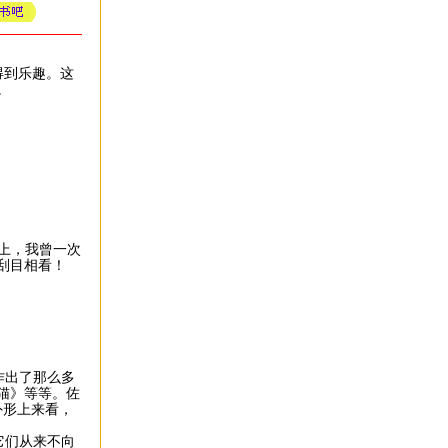
得到乐趣。这
质。
上，我曾一次
学刮目相看！
作出了那么多
猫》等等。佐
外形上来看，
它们从来不向