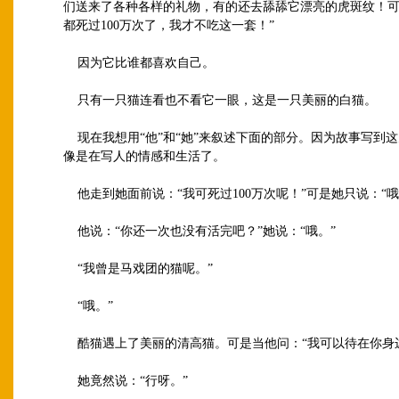
们送来了各种各样的礼物，有的还去舔舔它漂亮的虎斑纹！可
都死过100万次了，我才不吃这一套！”
因为它比谁都喜欢自己。
只有一只猫连看也不看它一眼，这是一只美丽的白猫。
现在我想用“他”和“她”来叙述下面的部分。因为故事写到
像是在写人的情感和生活了。
他走到她面前说：“我可死过100万次呢！”可是她只说：“哦
他说：“你还一次也没有活完吧？”她说：“哦。”
“我曾是马戏团的猫呢。”
“哦。”
酷猫遇上了美丽的清高猫。可是当他问：“我可以待在你身
她竟然说：“行呀。”