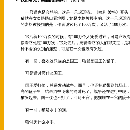
我们看见了美丽的白猫吗?
（梅子涵 ）
一只猫也是会酷的。这是一只虎斑猫。《哈利·波特》开头
猫站在女贞路路口看地图，她是麦格教授变的。这一只虎斑
的麦格教授猫的是，作者说它死了100万次，又活了100万次
它活着100万次的时候，有100万个人宠爱过它，可是它没
接着它死过100万次，它死去后，宠爱着它的人们都哭过，是
种不舍的永别的痛楚，可是它一次也没有哭过。
有一回，喜欢这只猫的是国王，猫就是国王的猫了。
可是猫讨厌什么国王。
国王爱打仗，总是发动战争。而且，他还把猫带到战场上
亮的篮子里，结果猫被飞来的箭射死了。战争还在进行中呢
猫哭起来。国王仗也不打了，回到王宫，把猫埋在王宫的院
有一回，猫是水手的猫。
猫讨厌什么水手。