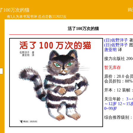
购
了100万次的猫
有1人为本书写书评 总点击数112022次
活了100万次的猫
(日)佐野洋子
(日)佐野洋子
唐亚明
译
接力出版社 200
暂无库存
原价：28.0 会员
会员折扣：88%
开本：12 装帧
关注年龄：
3～
～12岁
12～15
0~99岁
综合推荐级别： 