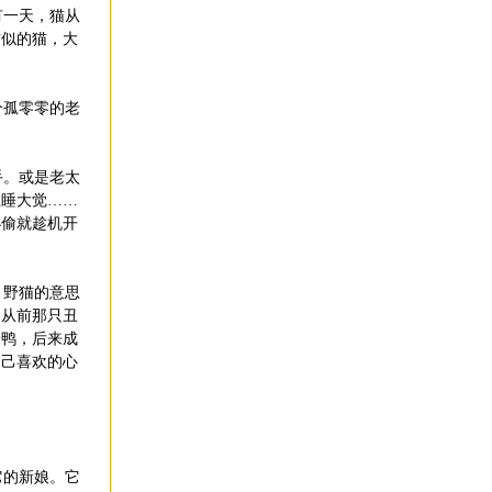
有一天，猫从
布似的猫，大
个孤零零的老
手。或是老太
上睡大觉……
小偷就趁机开
。野猫的意思
。从前那只丑
野鸭，后来成
自己喜欢的心
它的新娘。它