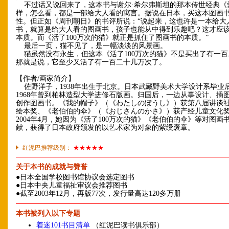
不过话又说回来了，这本书与谢尔·希尔弗斯坦的那本传世经典《
样，怎么看，都是一部给大人看的寓言。据说在日本，买这本图画
性。但正如《周刊朝日》的书评所说：“说起来，这也许是一本给大
书，就算是给大人看的图画书，孩子也能从中得到乐趣吧？这才应
本质。而《活了100万次的猫》就正是抓住了图画书的本质。”
最后一页，猫不见了，是一幅淡淡的风景画。
猫虽然没有永生，但这本《活了100万次的猫》不是买出了有一百
那就是说，它至少又活了有一百二十几万次了。
【作者/画家简介】
佐野洋子，1938年出生于北京。日本武藏野美术大学设计系毕业后，
1968年曾到柏林造型大学进修石版画。归国后，一边从事设计、插
创作图画书。《我的帽子》（《わたしのぽうし》）获第八届讲谈
绘本奖、《老伯伯的伞》（《おじさんのかさ》）获产经儿童文化
2004年4月，她因为《活了100万次的猫》《老伯伯的伞》等对图画
献，获得了日本政府颁发的以艺术家为对象的紫绶褒章。
红泥巴推荐级别：
★★★★★
关于本书的成就与赞誉
●日本全国学校图书馆协议会选定图书
●日本中央儿童福祉审议会推荐图书
●截至2003年12月，再版77次，发行量高达120多万册
本书被列入以下专题
着迷101书目清单
（红泥巴读书俱乐部）