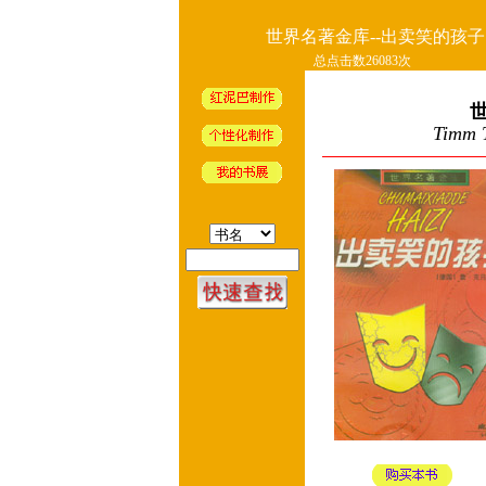
世界名著金库--出卖笑的孩子
总点击数26083次
Timm T