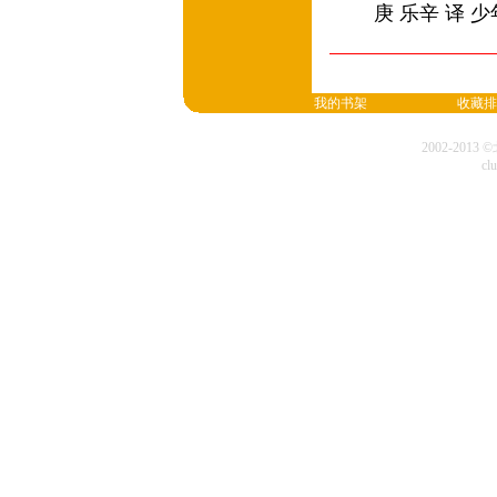
庚 乐辛 译 
我的书架
收藏排
2002-20
cl