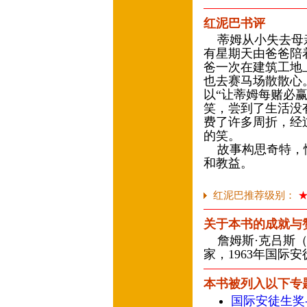
红泥巴书评
蒂姆从小失去母亲
有星期天由爸爸陪
爸一次在建筑工地
也去赛马场散散心
以“让蒂姆每赌必
笑，尝到了生活没
费了许多周折，经
的笑。
故事构思奇特，情
和教益。
红泥巴推荐级别：
关于本书的成就与
詹姆斯·克吕斯（Jam
家，1963年国际
本书被列入以下专
国际安徒生奖