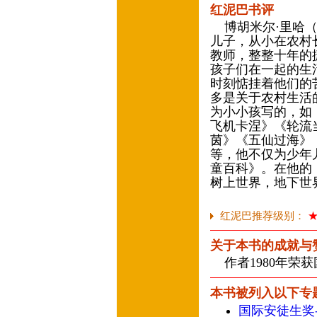
红泥巴书评
博胡米尔·里哈（Boh
儿子，从小在农村
教师，整整十年的
孩子们在一起的生
时刻惦挂着他们的
多是关于农村生活
为小小孩写的，如
飞机卡涅》《轮流
茵》《五仙过海》
等，他不仅为少年
童百科》。在他的
树上世界，地下世
红泥巴推荐级别：
关于本书的成就与
作者1980年荣
本书被列入以下专
国际安徒生奖