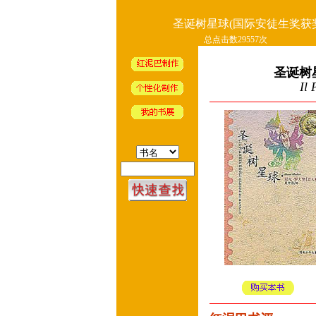
圣诞树星球(国际安徒生奖获
总点击数29557次
圣诞树
Il 