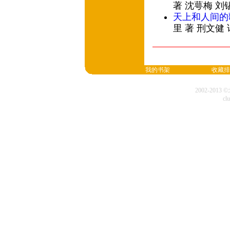
著 沈萼梅 刘
天上和人间的
里 著 刑文健
我的书架
收藏排
2002-20
cl