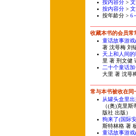
按内容分
>
文
按内容分
>
文
按年龄分 >
6
收藏本书的会员常
童话故事游戏
著 沈萼梅 刘
天上和人间的
里 著 刑文健
二十个童话加
大里 著 沈萼
常与本书被收在同
从罐头盒里出
（(奥)克里斯
版社 出版）
狗来了(国际
斯特林格 著 
童话故事游戏