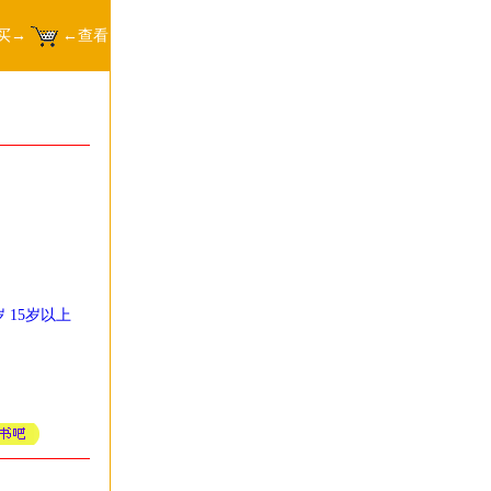
买→
←查看
岁
15岁以上