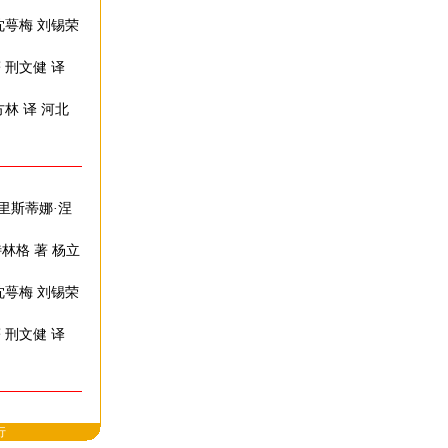
沈萼梅 刘锡荣
 刑文健 译
方林 译 河北
克里斯蒂娜·涅
林格 著 杨立
沈萼梅 刘锡荣
 刑文健 译
行