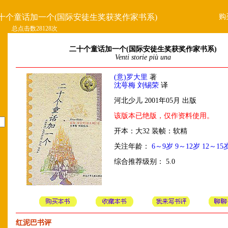
购
十个童话加一个(国际安徒生奖获奖作家书系)
总点击数28128次
二十个童话加一个(国际安徒生奖获奖作家书系)
Venti storie più una
(意)罗大里
著
沈萼梅 刘锡荣
译
河北少儿 2001年05月 出版
该版本已绝版，仅作资料使用。
开本：大32 装帧：软精
关注年龄：
6～9岁
9～12岁
12～15
综合推荐级别： 5.0
红泥巴书评