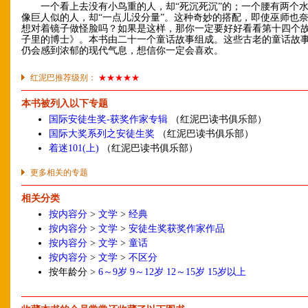
一个看上去没有小鸟重的人，却“死沉死沉”的；一个腰有两个水
像巨人似的人，却“一点儿没分量”。这种奇妙的搭配，即使巫师也
想对着镜子做怪脸吗？如果是这样，那你一定要好好看看第十四个
子里的博士》。本书由二十一个童话故事组成。这些古老的童话故
仍会感到浓郁的现代气息，想信你一定会喜欢。
红泥巴推荐级别：
★★★★★
本书被列入以下专题
国际安徒生奖-获奖作家专辑
（红泥巴读书俱乐部）
国际大奖系列之安徒生奖
（红泥巴读书俱乐部）
着迷101(上)
（红泥巴读书俱乐部）
更多相关的专题
相关分类
按内容分
>
文学
>
经典
按内容分
>
文学
>
安徒生奖获奖作家作品
按内容分
>
文学
>
童话
按内容分
>
文学
>
不区分
按年龄分 >
6～9岁
9～12岁
12～15岁
15岁以上