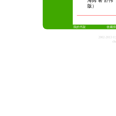
海姆 著 舒伟
版）
我的书架
收藏排
2002-20
cl