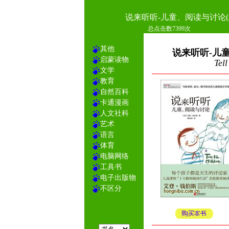
说来听听-儿童、阅读与讨论(
总点击数7399次
其他
说来听听-儿
启蒙读物
Tel
文学
教育
自然百科
卡通漫画
人文社科
艺术
语言
体育
电脑网络
工具书
电子出版物
不区分