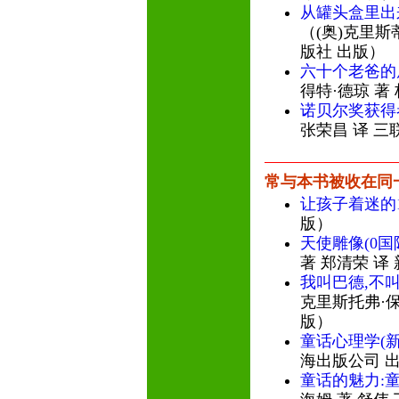
从罐头盒里出
（(奥)克里斯
版社 出版）
六十个老爸的
得特·德琼 著
诺贝尔奖获得
张荣昌 译 三
常与本书被收在同
让孩子着迷的1
版）
天使雕像(0国
著 郑清荣 译
我叫巴德,不
克里斯托弗·保
版）
童话心理学(
海出版公司 
童话的魅力: