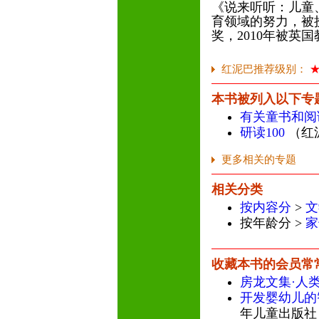
《说来听听：儿童
育领域的努力，被
奖，2010年被英
红泥巴推荐级别：
本书被列入以下专
有关童书和阅
研读100
（红
更多相关的专题
相关分类
按内容分
>
文
按年龄分 >
家
收藏本书的会员常
房龙文集·人
开发婴幼儿的
年儿童出版社