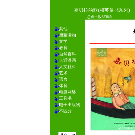
嘉贝拉的歌(和英童书系列)
总点击数6838次
其他
启蒙读物
文学
教育
自然百科
卡通漫画
人文社科
艺术
语言
体育
电脑网络
工具书
电子出版物
不区分