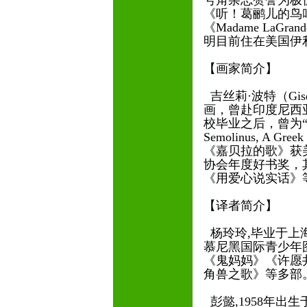
号角杂志赞誉为极
《听！葛鹂儿的鸟叫声》、
《Madame LaGrand
明目前住在美国伊
【画家简介】
吉丝莉·波特（Gise
画，曾赴印度尼西
校毕业之后，曾为“纽约
Semolinus, A 
《嘉贝拉的歌》获
协会年度好书奖，
《用爱心说实话》
【译者简介】
杨玲玲,毕业于上海
慕尼黑国际青少年
《鬼妈妈》《许愿
角兽之歌》等多部
彭懿,1958年出