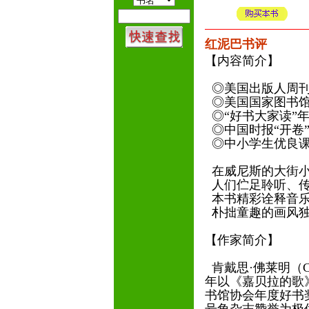
红泥巴书评
【内容简介】
◎美国出版人周
◎美国国家图书
◎“好书大家读”
◎中国时报“开卷
◎中小学生优良
在威尼斯的大街小
人们伫足聆听、传
本书精彩诠释音乐
朴拙童趣的画风
【作家简介】
肯戴思·佛莱明（Can
年以《嘉贝拉的歌
书馆协会年度好书奖，少