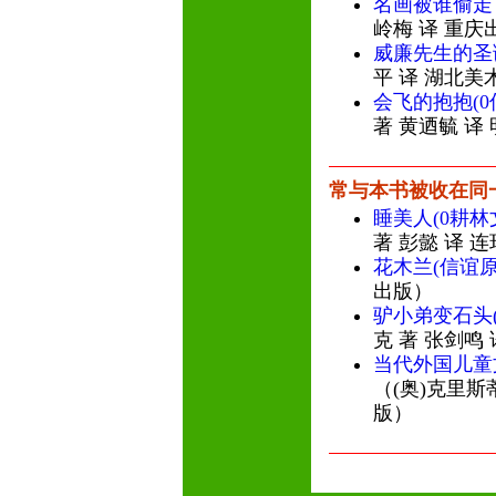
名画被谁偷走
岭梅 译 重庆
威廉先生的圣
平 译 湖北美
会飞的抱抱(
著 黄迺毓 译
常与本书被收在同
睡美人(0耕林
著 彭懿 译 
花木兰(信谊
出版）
驴小弟变石头
克 著 张剑鸣
当代外国儿童
（(奥)克里斯
版）