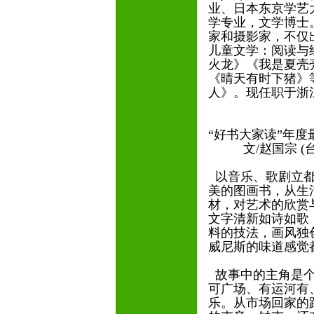
业、日本东京学艺
学专业，文学博士
家和摄影家，不仅
儿童文学：阅读与
火龙》《我是夏壳
《晴天有时下猪》
人》。现任职于浙
“好书大家读”年
文/赵国宗 (台
以音乐、歌剧立都
美的图画书，从生
材，对艺术的欣赏
文字清新如诗如歌
料的技法，画风独
威尼斯的味道感觉
故事中的主角是个
可广场、有运河有
乐。从市场回家的