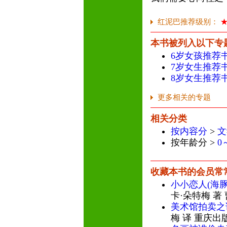
红泥巴推荐级别：
本书被列入以下专
6岁女孩推荐
7岁女生推荐
8岁女生推荐
更多相关的专题
相关分类
按内容分
>
文
按年龄分 >
0
收藏本书的会员常
小小恋人(海
卡·朵特梅 著
美术馆拍卖之
梅 译 重庆出