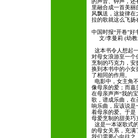
的声音、钟声，还
里融合成一首美丽
风飘送，这旋律在
拉的歌就这么飞扬
中国时报“开卷”
文/李曼莉 (幼教
这本书令人想起一
对母女浪游至一个
烹制的巧克力，安
换到本书中的小女
了相同的作用。
电影中，女主角不
像母亲的爱；而嘉
在母亲声声“我的
歌，谱成乐曲，在
响乐曲，应该说是
着母亲的爱。于是
母爱烹制的甜美
这是一本讴歌式的
的母女关系，充满
我们需要心向往之