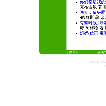
你们都是我的
克布雷尼 著 
晚安，猫头鹰
·哈群斯 著 
有些时候,我
诺·阿梅哈 著
妈妈(信谊·宝
我的书架
收藏排
2002-20
cl