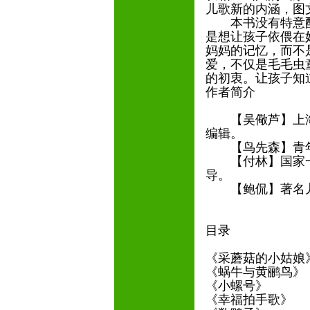
儿歌新的内涵，图
本书没有特意配
是想让孩子依偎在
妈妈的记忆，而不
爱，不仅是毛毛虫
的初衷。让孩子知
作者简介
【吴儆芦】上海
编辑。
【鸟先森】青年
【付林】国家一
导。
【鲍侃】著名儿
目录
《采蘑菇的小姑娘
《蜗牛与黄鹂鸟》
《小螺号》
《幸福拍手歌》