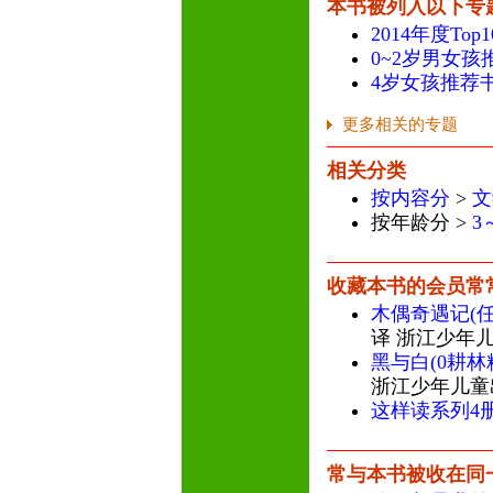
本书被列入以下专
2014年度To
0~2岁男女孩
4岁女孩推荐
更多相关的专题
相关分类
按内容分
>
文
按年龄分 >
3
收藏本书的会员常
木偶奇遇记(
译 浙江少年
黑与白(0耕林
浙江少年儿童
这样读系列4
常与本书被收在同