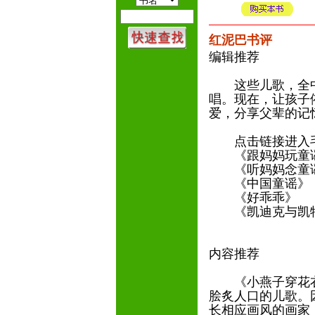
红泥巴书评
编辑推荐
这些儿歌，全中
唱。现在，让孩子
爱，分享父辈的记
点击链接进入毛
《跟妈妈玩童
《听妈妈念童
《中国童谣
《好乖乖》
《凯迪克与凯特
内容推荐
《小燕子穿花衣》
脍炙人口的儿歌。
长相应画风的画家