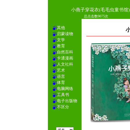
小燕子穿花衣(毛毛虫童书馆)
总点击数9075次
其他
启蒙读物
文学
教育
自然百科
卡通漫画
人文社科
艺术
语言
体育
电脑网络
工具书
电子出版物
不区分