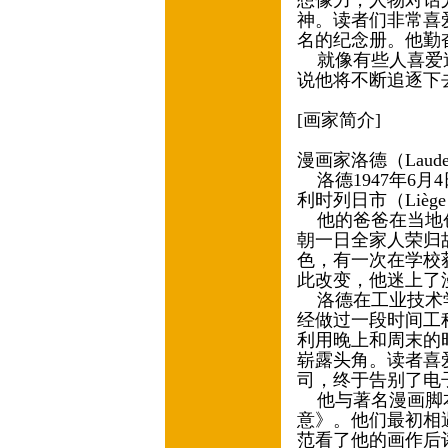
想像力，人物对话
神。读者们非常喜
名的纪念册。他勤
就像有些人喜爱追
说他将不断追逐下
[画家简介]
漫画家洛德（Laude
洛德1947年6月
利时列日市（Lièg
他的爸爸在当地创
朝一日全家人荣归
色，有一次在学校
此改变，他迷上了
洛德在工业技术学
经做过一段时间工
利用晚上和周末的
崭露头角。读者喜爱
司，终于告别了电
他与著名漫画脚本
意》。他们最初相
范看了他的画作后