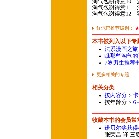
淘气包谢得意10
淘气包谢得意11
淘气包谢得意12
红泥巴推荐级别：
本书被列入以下专
法系漫画之旅
瞧那些淘气的
7岁男生推荐
更多相关的专题
相关分类
按内容分
>
卡
按年龄分 >
6
收藏本书的会员常
诺贝尔奖获得
张荣昌 译 三