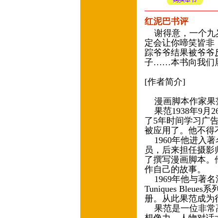
红泥巴书评
谢得意，一个九岁
定会让你啼笑皆非
踪爷爷结果被爷爷
子……本书向我们
[作者简介]
漫画脚本作家果范（
果范1938年9月2
了5年时间学习广
被应用了。他不得
1960年他进入著
员，后来担任摄影
了撰写漫画脚本。
作自己的故事。
1969年他与著名漫
Tuniques Bl
册。从此果范成为
果范是一位非常高