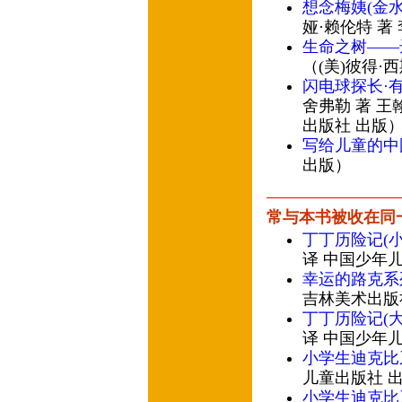
想念梅姨(金
娅·赖伦特 著
生命之树——
（(美)彼得·
闪电球探长·
舍弗勒 著 王
出版社 出版
写给儿童的中
出版）
常与本书被收在同
丁丁历险记(小
译 中国少年
幸运的路克系
吉林美术出版
丁丁历险记(大
译 中国少年
小学生迪克比
儿童出版社 
小学生迪克比系