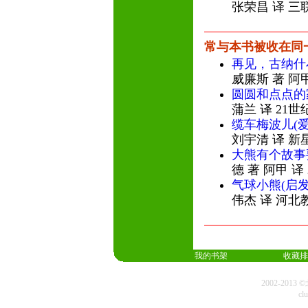
张荣昌 译 三
常与本书被收在同
再见，古纳什
威廉斯 著 阿
圆圆和点点的
蒲兰 译 21
缆车梅波儿(
刘宇清 译 新
大熊有个故事
德 著 阿甲 译
气球小熊(启
伟杰 译 河北
我的书架
收藏排
2002-20
cl