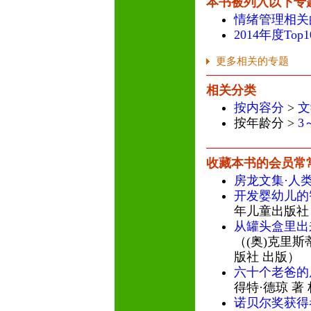
本书被列入以下专
情绪管理相关
2014年度To
更多相关的专题
相关分类
按内容分
>
文
按年龄分 >
3
收藏本书的会员常
房龙文集·人
开发婴幼儿的
年儿童出版社
从罐头盒里出
（(奥)克里斯
版社 出版）
六十个老爸的
得特·德琼 著
诺贝尔奖获得