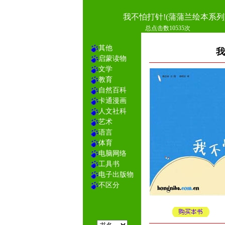
我不怕打针!(蒲蒲兰绘本系列
总点击数10535次
其他
我
启蒙读物
文学
教育
自然百科
卡通漫画
人文社科
艺术
语言
体育
电脑网络
工具书
电子出版物
不区分