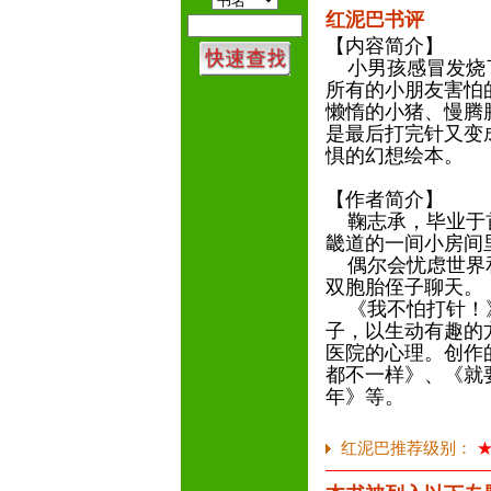
红泥巴书评
【内容简介】
小男孩感冒发烧了
所有的小朋友害怕
懒惰的小猪、慢腾
是最后打完针又变
惧的幻想绘本。
【作者简介】
鞠志承，毕业于首
畿道的一间小房间
偶尔会忧虑世界和
双胞胎侄子聊天。
《我不怕打针！》
子，以生动有趣的
医院的心理。创作
都不一样》、《就
年》等。
红泥巴推荐级别：