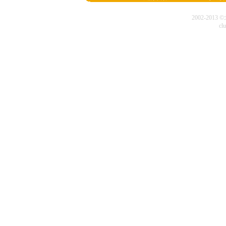
2002-20
cl