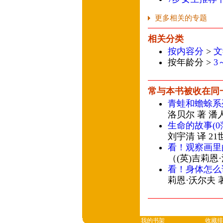
更多相关的专题
相关分类
按内容分
>
文
按年龄分 >
3
常与本书被收在同
青蛙和蟾蜍系
洛贝尔 著 潘
生命的故事(0
刘宇清 译 2
看！观察画里
（(英)吉莉恩
看！身体怎么
莉恩·沃尔夫 
我的书架
收藏排