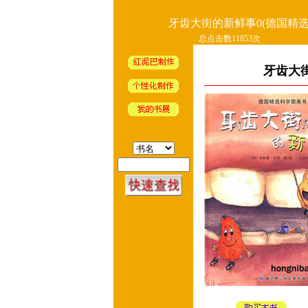
牙齿大街的新鲜事0(德国精选
总点击数11853次
牙齿大