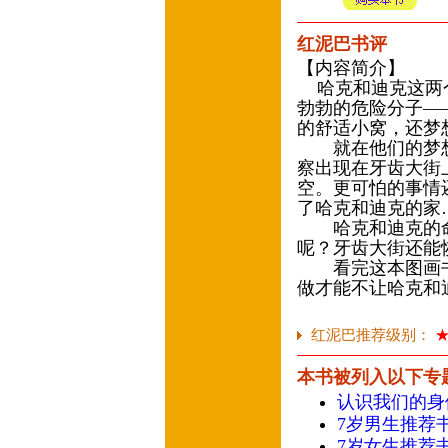
红泥巴书评
【内容简介】
哈克和迪克这两个
勃勃的危险分子—
的舒适小窝，还梦
就在他们的梦想
察出现在牙齿大街
空。更可怕的事情
了哈克和迪克的家
哈克和迪克的命
呢？牙齿大街还能
看完这本图画书
做才能不让哈克和
红泥巴推荐级别：
本书被列入以下专
认识我们的身
7岁男生推荐
7岁女生推荐