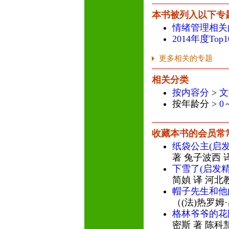
本书被列入以下专
情绪管理相关
2014年度To
更多相关的专题
相关分类
按内容分
>
文
按年龄分 >
0
收藏本书的会员常
纸袋公主(启
著 兔子波西 
下雪了(启发
简媜 译 河北
帽子先生和他
（(法)热罗姆
格林爷爷的花
密斯 著 陈科