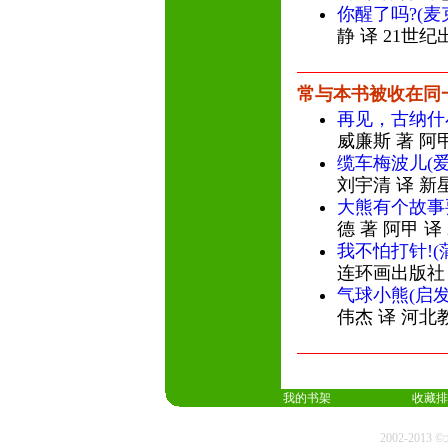
你醒了吗?(麦
静 译 21世
常与本书被收在同
再见，古纳什
威廉斯 著 阿
缆车梅波儿(
刘宇清 译 新
大熊有个故事
德 著 阿甲 译
我不怕打针!(
连环画出版社
气球小熊(启
伟杰 译 河北
我的书架
收藏排
2002-20