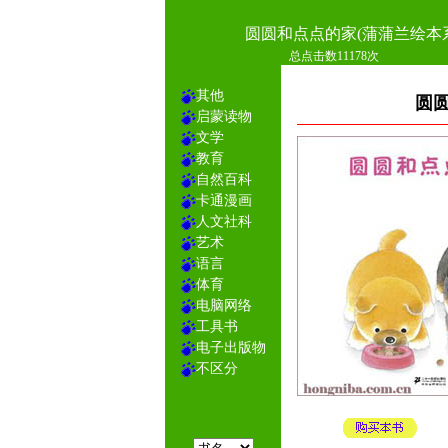
圆圆和点点的家(蒲蒲兰绘本
总点击数11178次
其他
圆圆
启蒙读物
文学
教育
自然百科
卡通漫画
人文社科
艺术
语言
体育
电脑网络
工具书
电子出版物
不区分