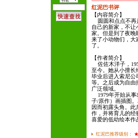
红泥巴书评
【内容简介】
圆圆和点点不再是
自己的新家，不让
家。但是到了夜晚
来了小动物们，大
了。
【作者简介】
佐佐木洋子，19
至今。她从小擅长
毕业后进入索尼公
等。之后成为自由
广泛领域。
1979年开始从
子/原作）画插图
因而初露头角。此
作，并将育儿的经
喜爱的低幼绘本作
红泥巴推荐级别：