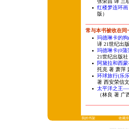
张荣昌 译 三
红楼梦连环画
版）
常与本书被收在同
玛德琳卡的狗
译 21世纪出
玛德琳卡(0蒲
21世纪出版社
阿黛拉和西蒙
托克 著 萧萍
环球旅行(乐
著 西安荣信文
太平洋之王—
（林良 著 
我的书架
收藏排