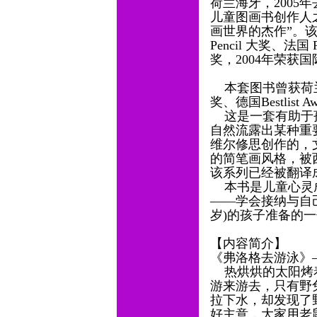
荷兰海牙，2005
儿童图画书创作人
画世界的杰作”。该
Pencil 大奖、法国 P
奖，2004年荣获
本套图书曾获荷兰Gold
奖、德国Bestlist 
这是一套有助于孩
自然流露出某种重
维尔修思创作的，
的简笔画风格，被
该系列已经被翻译
本书是儿童心灵成
——学会接纳与自己
岁)的孩子准备的
【内容简介】
《弗洛格去游泳》
热烘烘的太阳烤着
游来游去，只有野
拉下水，却发现了
好主意，大家用老