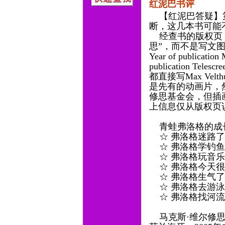
红泥巴书评
【红泥巴答疑】第
断，这几本书可能
经查书的版权页，第
思”，而不是写文
Year of publicati
publication Tele
都直接写Max Ve
是先有的动画片，
修思基金会，但插画
上信息仅从版权页
青蛙弗洛格的成
☆ 弗洛格迷路
☆ 弗洛格学钓
☆ 弗洛格玩音
☆ 弗洛格今天
☆ 弗洛格生气
☆ 弗洛格去游
☆ 弗洛格找河
马克斯·维尔修思（Max