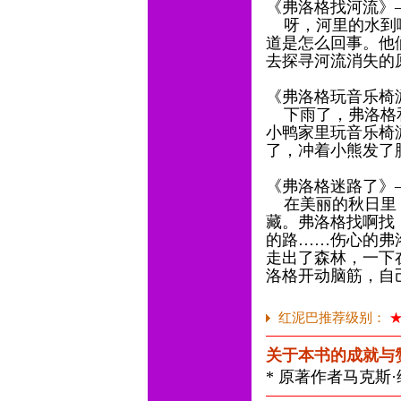
《弗洛格找河流》
呀，河里的水到哪
道是怎么回事。他
去探寻河流消失的
《弗洛格玩音乐椅
下雨了，弗洛格和
小鸭家里玩音乐椅
了，冲着小熊发了
《弗洛格迷路了》
在美丽的秋日里，
藏。弗洛格找啊找
的路……伤心的弗
走出了森林，一下
洛格开动脑筋，自
红泥巴推荐级别：
关于本书的成就与
* 原著作者马克斯