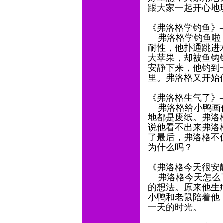
跟大家一起开心地
《弗洛格学钓鱼》
弗洛格学钓鱼啦！
耐性，他扑通跳进
大苹果，却被鱼钩
安静下来，他钓到
里。弗洛格又开始
《弗洛格生气了》
弗洛格给小鸭画像
地都是废纸。弗洛
说他看不出来弗洛
了最后，弗洛格不
为什么吗？
《弗洛格今天很安
弗洛格今天怎么了
的想法。原来他生
小鸭和老鼠陪着他
一天的时光。