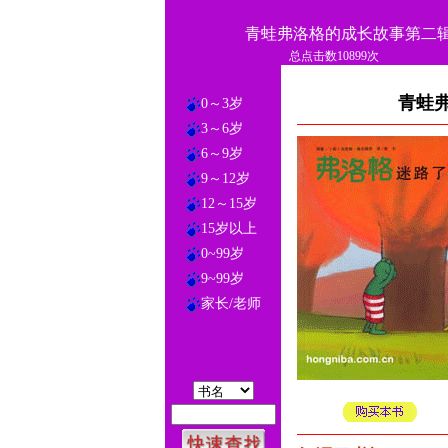
青蛙弗洛格的成长故事第二辑
总点击数10899次
青蛙
0～3岁
3～6岁
6～9岁
9～12岁
12～15岁
15岁以上
0~99岁
9~99岁
家长/老师