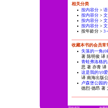
相关分类
按内容分
>
语
按内容分
>
文
按内容分
>
文
按内容分
>
文
按年龄分 >
3
收藏本书的会员常
失落的一角(
著 陈明俊 译
青蛙弗洛格的
思 著 亦青 
这是我的!(0
译 南海出版公
卢森堡公园的
德烈·德昂 著
我的书架
收藏排