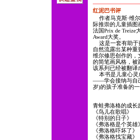
红泥巴书评
作者马克斯·维尔修思Ma
际推崇的儿童插图画家
法国Prix de Trei
Award大奖。
这是一套有助于孩
自然流露出某种重
维尔修思创作的，
的简笔画风格，被
该系列已经被翻译
本书是儿童心灵成
——学会接纳与自己
岁)的孩子准备的
青蛙弗洛格的成长
《鸟儿在歌唱》
《特别的日子》
《弗洛格是个英雄
《弗洛格吓坏了》
《弗洛格找宝藏》