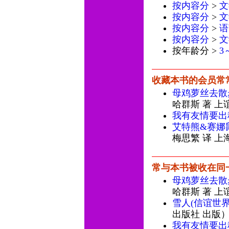
按内容分
>
文
按内容分
>
文
按内容分
>
语
按内容分
>
文
按年龄分 >
3
收藏本书的会员常
母鸡萝丝去散
哈群斯 著 上
我有友情要出
艾特熊&赛娜鼠
梅思繁 译 上
常与本书被收在同
母鸡萝丝去散
哈群斯 著 上
雪人(信谊世
出版社 出版
我有友情要出