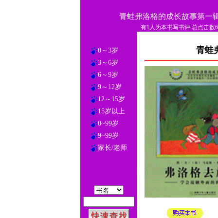
青蛙弗洛格的成长故事第一辑1
有1人为本书写书评 总点击数60
青蛙
0～3岁
3～6岁
6～9岁
9～12岁
12～15岁
15岁以上
0~99岁
9~99岁
家长/老师