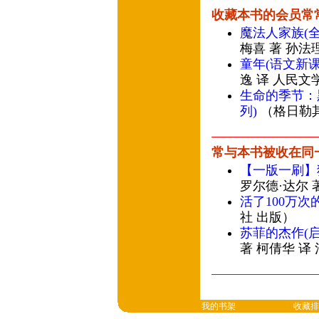
收藏本书的会员常
魔法人家族(
梅喜 著 孙法
童年(语文新
逸 译 人民文
生命的季节：
列)
（格日勒其
常与本书被收在同
【一版一刷】
罗尔德·达尔 
活了100万次
社 出版）
苏菲的杰作(
著 柯倩华 译
我的书架
收藏排