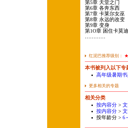
第5章 天堂之门
第6章 各奔东西
第7章 卡莱尔女巫
第8章 永远的改变
第9章 变身
第1O章 困住卡莫
…………
红泥巴推荐级别：
本书被列入以下专
高年级暑期书
更多相关的专题
相关分类
按内容分
>
文
按内容分
>
文
按年龄分 >
6