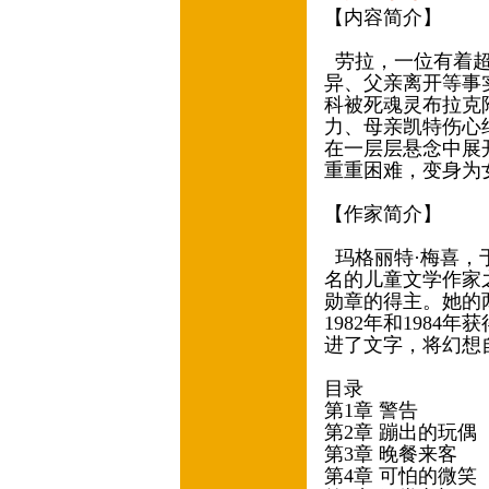
【内容简介】
劳拉，一位有着超
异、父亲离开等事
科被死魂灵布拉克
力、母亲凯特伤心
在一层层悬念中展
重重困难，变身为
【作家简介】
玛格丽特·梅喜，于
名的儿童文学作家
勋章的得主。她的
1982年和198
进了文字，将幻想
目录
第1章 警告
第2章 蹦出的玩偶
第3章 晚餐来客
第4章 可怕的微笑