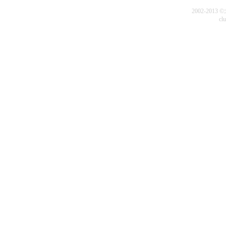
2002-20
cl