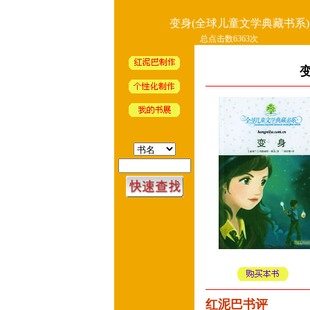
变身(全球儿童文学典藏书系)
总点击数6363次
红泥巴书评