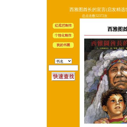
西雅图酋长的宣言(启发精选
总点击数52372次
西雅图酋