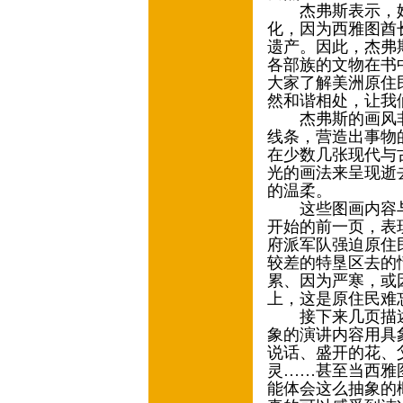
杰弗斯表示，她
化，因为西雅图酋
遗产。因此，杰弗
各部族的文物在书
大家了解美洲原住
然和谐相处，让我
杰弗斯的画风非
线条，营造出事物
在少数几张现代与
光的画法来呈现逝
的温柔。
这些图画内容与
开始的前一页，表
府派军队强迫原住
较差的特垦区去的
累、因为严寒，或
上，这是原住民难
接下来几页描述
象的演讲内容用具
说话、盛开的花、
灵……甚至当西雅
能体会这么抽象的