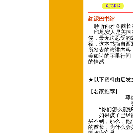
红泥巴书评
聆听西雅图酋长
印地安人是美国的
侵，最无法忍受的
径，这本书摘自西
所发表的演讲内容
美如诗的字里行间
的情感。
★以下资料由启发
【名家推荐】
尊重生命
张文婷◎诚
“你们怎么能够买
如果孩子已经能
买不到，那么，他
的酋长，为什么会