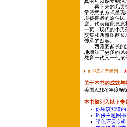
真的可以感受到洁
再下来的几页交
常诗意的方式呈现
境被摧毁的原住民
庭、代表彼此息息
一页，现代的小男
交集和西雅图酋长
传承的默契。
西雅图酋长的演
地增添了更多的风
教育一代又一代孩
红泥巴推荐级别：
关于本书的成就与
美国ABBY年度畅
本书被列入以下专
你应该知道的1
环保主题图书
绿色环保专辑