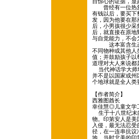
目惊心的证据，显
曾经有一位热爱
有钱以后，要买下
发，因为他要在那
后，小男孩很少采
后，就直接在原地
与自觉能力，不会
这本富含生态价
不同物种或其他人
值；并鼓励孩子以
道理对大人来说都
当代神话学大师坎
并不是以国家或州
个地球就是全人类
【作者简介】
西雅图酋长
幸佳慧◎儿童文学
生于十八世纪末的
物。印第安人是美
入侵，最无法忍受
径，在一连串抗议
地，当时北美的印第