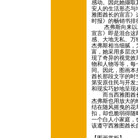
感动。因此她撷取
安人的生活形态与
雅图酋长的宣言》这
时报》的畅销书排
杰弗斯向来以水
宣言》即是混合这
感、大地无私、万
杰弗斯相当细腻，
富，她采用多层次
现了奇异的视觉效
物和人物等等，每
同。因此，图画本
酋长那段文字的时
第安原住民与开发
和现实巧妙地呈现
而当西雅图酋长
杰弗斯也用放大的
结在随风摇曳的花
扣，却也脆弱得随
一个白人小家庭，
该遵守西雅图酋长