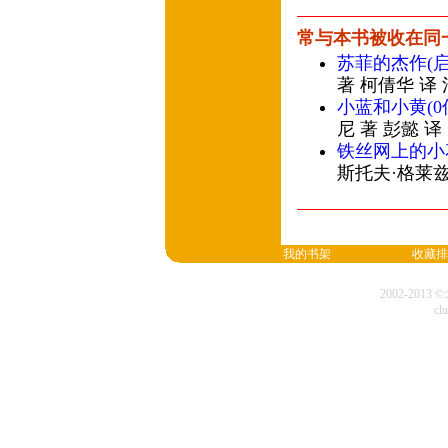
常与本书被收在同
苏菲的杰作(
著 柯倩华 译
小蓝和小黄(
尼 著 彭懿 
铁丝网上的小
斯托夫·格莱兹
我的书架
收藏排
2002-20
cl