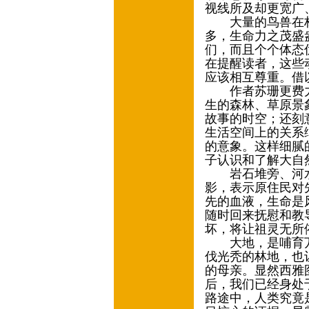
视线所及却更宽广
大量的鸟兽在林
多，生命力之茂盛
们，而且个个体态
在提醒读者，这些
应该相互尊重。借
作者苏珊更费力
生的森林、草原景
故事的时空；还刻
生活空间上的关系
的意象。这样细腻
子认识和了解大自
岩石堆旁、河水
影，表示原住民对
先的血液，生命是
随时回来抚慰和教
坏，将让祖灵无所
大地，是哺育万
伐光秃的林地，也
的母亲。显然西雅
后，我们已经身处
路途中，人类究竟