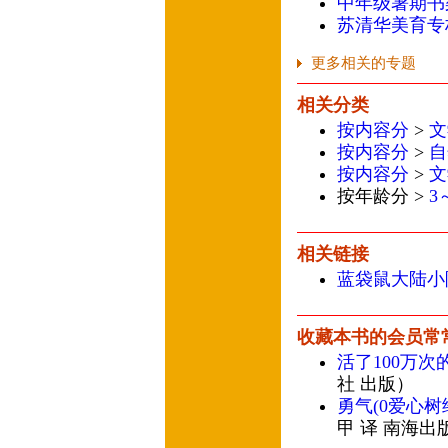
中年级暑期书
苏清华美育专
更多相关的专题
相关分类
按内容分
>
文
按内容分
>
自
按内容分
>
文
按年龄分 >
3
相关链接
蓝袋鼠大陆小
收藏本书的会员常
活了100万次
社 出版）
勇气(0爱心树
甲 译 南海出