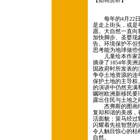
【图画赏析】
灵感的
丁凡◎
每年的4月22日
是走上街头，或是
愿。大自然一直向
加快脚步、圣婴现
告。环境保护不但
思考能为地球做些
儿童绘本作家苏
摘录了1854年美
国政府时所发表的
争夺土地资源的连
保护土地的主导权
的演讲中仍然充满
嘱咐欧洲新移民要
露出住民与土地之
杰弗斯的图画细
复却和谐的美感，
活面貌：策马经过
闪耀着先祖智慧的
令人触目惊心的枯
自然。