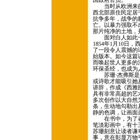
国政府官员。
当时从欧洲来的
西北部原住民定居
抗争多年，战争的
亡。以暴力强取不
那片纯净的土地，
面对白人如此一
1854年1月10
了一段令人震撼的
始版本。如今这篇
而唤起世人更多的
环保圣经，也成为
苏珊·杰弗斯是
或诗歌才能吸引她
讲辞，作成《西雅
具有非常高超的艺
多次创作以大自然
条，生动地勾勒出
静的色调，让画面
在书中，为了表
笔淡彩画中，有十
苏珊刻意让读者谦
事，意在彰显万物