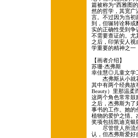
篇被称为“西雅图
然的哲学，其宽广
言。不过因为当初
到，但辗转诠释或
实的正确性受到争
不需要查证的。尤
之后，印第安人视
学重要的精神之一
【画者介绍】
苏珊·杰弗斯
幸佳慧◎儿童文学
杰弗斯从小就花
其中有两个经典故事
Beauty）里那
这两个角色常常鼓
之后，杰弗斯为了
事书的工作。她的
植物的爱护之情。
奖项包括凯迪克银
尽管世人所流传
认，但杰弗斯爱好