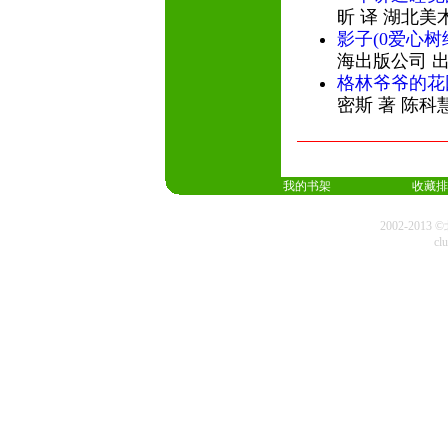
昕 译 湖北美
影子(0爱心树
海出版公司 
格林爷爷的花
密斯 著 陈科
我的书架
收藏排
2002-20
cl