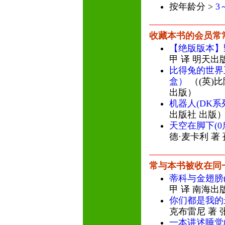
按年龄分 >
3
收藏本书的会员常
【绝版版本】
甲 译 明天出
比得兔的世界
盒）
（(英)比
出版）
机器人(DK系
出版社 出版
天空在脚下(
德·麦卡利 著
常与本书被收在同
蒂科与金翅膀
甲 译 南海出
你们都是我的
克布雷尼 著 
一本讲述睡觉