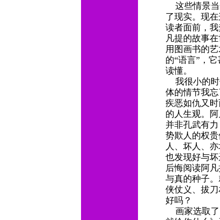
这些情景当
了现实。现在
读者面前，我
凡提的故事在
用图画书的艺
的“语言”，
读懂。
我很小的时
体的情节我忘
疾恶如仇又时
的人生观。阿
并非孔武有力
势欺人的权贵
人、坏人、亦
也发现好与坏
后悔阅读阿凡
与真的种子。
侠仗义、拔刀
好吗？
画家选取了