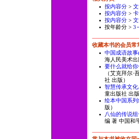
按内容分
>
文
按内容分
>
卡
按内容分
>
文
按年龄分 >
3
收藏本书的会员常
中国成语故事(
海人民美术出
要什么就给你
（艾克拜尔·吾
社 出版）
智慧传承文化
童出版社 出
绘本中国系列
版）
八仙的传说组
编 著 中国和