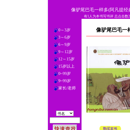
像驴尾巴毛一样多(阿凡提经
有1人为本书写书评 总点击数21
像驴尾巴毛一样
0～3岁
3～6岁
6～9岁
9～12岁
12～15岁
15岁以上
0~99岁
9~99岁
家长/老师