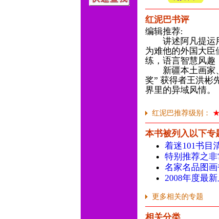
红泥巴书评
编辑推荐:
讲述阿凡提运用
为难他的外国大臣
练，语言智慧风趣
新疆本土画家、
奖” 获得者王洪
界里的异域风情。
红泥巴推荐级别：
本书被列入以下专
着迷101书目
特别推荐之非
名家名品图画
2008年度最
更多相关的专题
相关分类