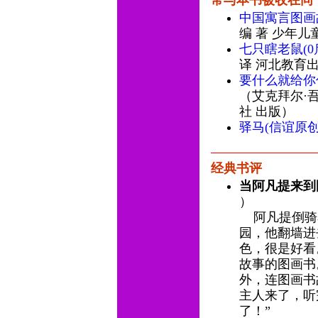
常与本书被收在同
中国寓言图画
编 著 少年儿
七只瞎老鼠(
译 河北教育
要什么就给你
（艾克拜尔·吾
社 出版）
驿马(信谊原
经典书评
当阿凡提来到
）
阿凡提倒骑
园，他翻墙进
色，很是好看
故事的图画书
外，连图画书
主人来了，听
了！”