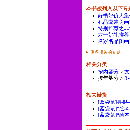
本书被列入以下专
好书好价大集
礼品套装之画
特别推荐之非
六一好礼推荐
名家名品图画
更多相关的专题
相关分类
按内容分
>
文
按年龄分 >
3
相关链接
[蓝袋鼠]寻
[蓝袋鼠]“绘
[蓝袋鼠]“绘