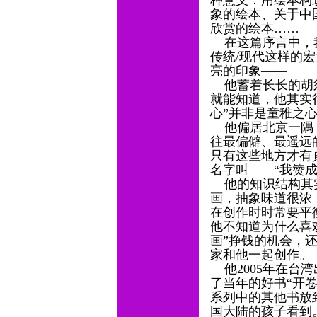
种意义：用绘本构
象的绘本、关于中
欣赏的绘本……
在这篇序言中，我
传统/现代这样的
亮的印象——
他蓄着长长的胡须
就能知道，他其实
心”并非是童稚之
他偏居北京一隅，
往最偏僻、最遥远
只有这些地方才有
名字叫——“我赞
他的知识结构其实
画，抽象味道很浓
在创作时时常要平
他不知道为什么喜
画”挣钱的机会，
家和他一起创作。
他2005年在台
了当年的好书“开
系列中的其他书放
国大陆的孩子看到