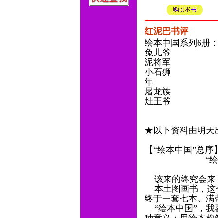
红泥巴书评
绘本中国系列6册
兔儿爷
泥将军
小石狮
年
屠龙族
灶王爷
★以下资料由明
【“绘本中国”总
“绘本中国
王林（儿
该来的终究会来
本土图画书，这个
终于一套七本、满
“绘本中国”，我