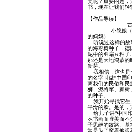
奖呢？重要的是，
书，现在让我们轻
【作品导读】
古老的
小隐娘（蓝袋鼠
的妈妈）
听说过这样的故事
的海枣树种子，德
泥中的羽扇豆种子
那还是天地鸿蒙的
新芽。
我相信，这也是一
的名字叫做“中国
离我们的民俗和民
狮、泥将军、家树
的种子。
我开始寻找它生长
平滑的脸。是的，
给儿子讲“中国印
丛书画面唯美而不
子思维的纹路。基
常是为了窥看他观