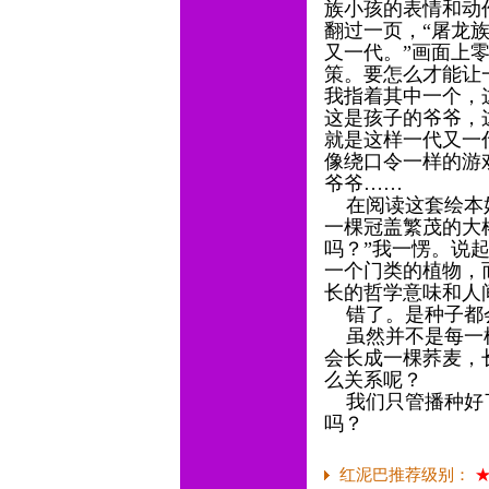
族小孩的表情和动
翻过一页，“屠龙
又一代。”画面上
策。要怎么才能让
我指着其中一个，
这是孩子的爷爷，
就是这样一代又一
像绕口令一样的游
爷爷……
在阅读这套绘本好
一棵冠盖繁茂的大
吗？”我一愣。说
一个门类的植物，
长的哲学意味和人
错了。是种子都
虽然并不是每一棵
会长成一棵荞麦，
么关系呢？
我们只管播种好了
吗？
红泥巴推荐级别：