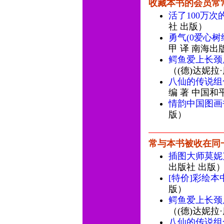
收藏本书的会员常
活了100万次
社 出版）
勇气(0爱心树
甲 译 南海出
鳄鱼爱上长颈
（(德)达妮拉
八仙的传说组
编 著 中国和
情韵中国图画
版）
常与本书被收在同
插图大师莫妮
出版社 出版
[特价]彩绘本
版）
鳄鱼爱上长颈
（(德)达妮拉
八仙的传说组