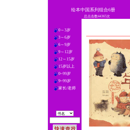
绘本中国系列组合6册
总点击数44365次
0～3岁
3～6岁
6～9岁
9～12岁
12～15岁
15岁以上
0~99岁
9~99岁
家长/老师