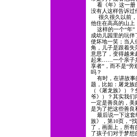
看《年》这一册，
没有人这样告诉过
很久很久以前，有
他住在高高的山上
这样的一个“年”
成幼儿园里的玩伴
使坏地一笑；当人
角，儿子是跟着失
意思了，变得越来
起来……一个亲子
享者”，而不是“
吗？
有时，在讲故事的
题，比如：屠龙族
（《屠龙族》）？
爷》）？其实我们
一定是善良的，美
是为了把这些善良
最后说一下这套绘
族》，第10页，“
了，画面上，所有
了孩子们对于梦想