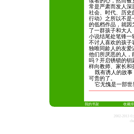
读者的心，然而被
常是严肃而发人深
社会、时代、历史
行动》之所以不是
的低档作品，就因
了一群孩子和大人
小说结尾处笔锋一
不讨人喜欢的孩子
独唯同龄人的友爱
他们所厌恶的人，
吗？开启锈锁的钥
样向教师、家长和
既有诱人的故事，
可贵的了。
它无愧是一部世
我的书架
收藏排
2002-20
cl