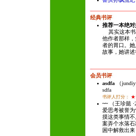
鲁滨孙飘流记
经典书评
推荐一本绝对
其实这本书
他作者那样，
者的胃口。她
故事，她讲述
会员书评
asdfa
（jundiy
sdfa
书评人打分：
★
~~
（王珍懿 ·2
爱思考被誉为
摸这类事情不
案弄个水落石
困中解救出