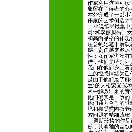
作家利用这种可读
象留在了读者的心
本处完成了一部小
作家的艺术创造才
小说笔墨最集中的
司”和李丽贝特。
和高尚品格的体现
注意到她笔下活跃
感、责任感来毁坏
性；女作家也没有
错，他们是特别让
我们在他们身上看
上的惶惑情绪为己
是由于他们最了解
生”的人格蒙受冤
困中解救出来的责
他们确实是一致的
他们通力合作的过
境和接受熏陶教养
索问题的精细疏密
涅斯玲格的作品往
然，其淡雅的幽默