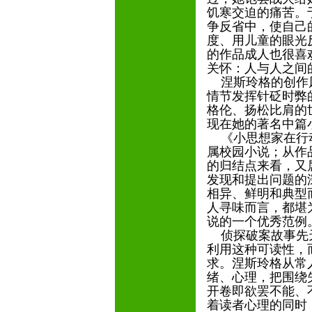
饥寒交迫的痛苦。
争反省中，使自己
度、用儿童的眼光
的作品成人也很喜
关怀：人与人之间
涅斯玲格的创作风
情节发挥针砭时弊
格伦、扬松比肩的
现在她的著名中篇
《小思想家在行动
属校园小说；从作
的归结点来看，又
发现和提出问题的
相异、鲜明和典型
人寻味而言，都堪
说的一个优秀范例
侦探破案故事先天
利用这种可读性，
求。涅斯玲格从常
绪、心理，把围绕
开卷即欲罢不能、
着读者心理的同时