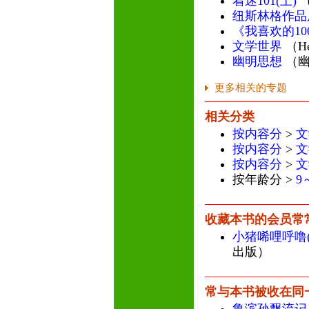
着迷101(上)
纽斯林格作品
《我喜欢的1
文学世界
（H
幽明思想
（幽
更多相关的专题
相关分类
按内容分
>
文
按内容分
>
文
按内容分
>
文
按年龄分 >
9
收藏本书的会员常
小猪唏哩呼噜
出版）
常与本书被收在同