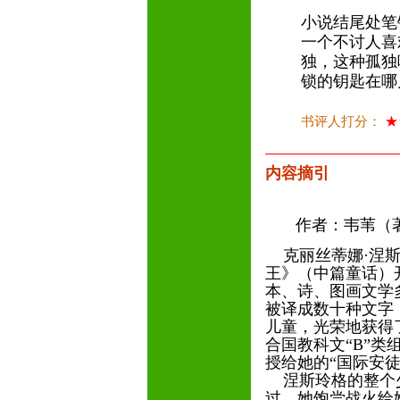
小说结尾处笔
一个不讨人喜
独，这种孤独
锁的钥匙在
书评人打分：
★
内容摘引
作者：韦苇（
克丽丝蒂娜·涅斯玲
王》（中篇童话）
本、诗、图画文学
被译成数十种文字
儿童，光荣地获得
合国教科文“B”类组
授给她的“国际安
涅斯玲格的整个少
过，她饱尝战火给