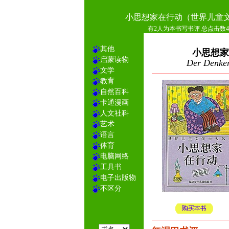
小思想家在行动（世界儿童
有2人为本书写书评 总点击数41
其他
小思想家
启蒙读物
Der Denker 
文学
教育
自然百科
卡通漫画
人文社科
艺术
语言
体育
电脑网络
工具书
电子出版物
不区分