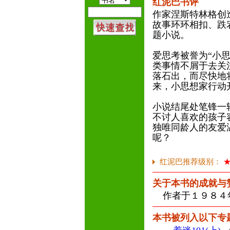
红泥巴书评
作家涅斯特林格创
故事环环相扣、跌
题小说。
爱思考被誉为“小
类事情不屑于去关
落石出，而尽快地
来，小思想家行动
小说结尾处笔锋一
不讨人喜欢的孩子
独唯同龄人的友爱
呢？
红泥巴推荐级别：
关于本书的成就与
作者于１９８４
本书被列入以下专