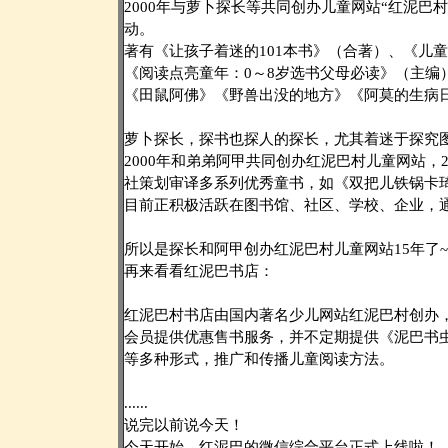
2000年与萝卜探长等共同创办儿童网站“红泥
动。
著有《让孩子着迷的101本书》（合著）、《儿
《阅读点亮童年：0～8岁选书父母必读》（主编
《田鼠阿佛》《野兽出没的地方》《阿莫的生病日
萝卜探长，探书也探人的探长，尤其着迷于探究
2000年和弟弟阿甲共同创办红泥巴村儿童网站，
社策划审译多系列优秀童书，如《双把儿铁锅卡
目前正积极活跃在图书馆、社区、学校、企业，
所以是探长和阿甲创办红泥巴村儿童网站15年了~
再来看看红泥巴书店：
红泥巴村书店由国内著名少儿网站红泥巴村创办，
会员提供优惠售书服务，并不定期提供《泥巴书
等多种形式，推广和传播儿童阅读方法。
......
说完以前说今天！
今天开始，红泥巴的微信综合平台正式上线啦！